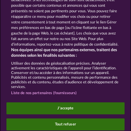
désactivées. Si les technologies de suivi sont désactivées, il est
possible que certains contenus et annonces qui vous sont
SNEGUROCHKA
HALLOW REELS
présentés ne soient pas pertinents pour vous. Vous pouvez faire
réapparaître ce menu pour modifier vos choix ou pour retirer
votre consentement à tout moment en cliquant sur le lien Gérer
mes préférences en bas de page [ou l'icône flottante en bas à
CGU
Charte de confidentialité
gauche de la page Web, le cas échéant]. Les choix que vous avez
fait aurons un effet sur notre ou nos Site Web. Pour plus
Mentions légales
Société
FAQ
d’informations, reportez-vous à notre politique de confidentialité.
Nos équipes ainsi que nos partenaires externes, traitent des
Facebook
données selon les finalités suivantes :
Utiliser des données de géolocalisation précises. Analyser
Envoyer la demande de rétractation
activement les caractéristiques de l’appareil pour l’identification.
Conserver et/ou accéder à des informations sur un appareil.
Publicités et contenu personnalisés, mesure de performance des
publicités et du contenu, études d’audience et développement de
services.
Liste de nos partenaires (fournisseurs)
Les jeux de casino sociaux sont prévus uniquement
à des fins de divertissement et n'ont absolument
J'accepte
aucune influence sur vos résultats possibles lors de
jeux avec de l'argent réel.
©2026 Whow Games GmbH
Tout refuser