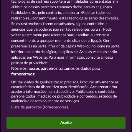
tecnologias de rastreio suportem as finalidades apresentadas em
«Nós e os nossos parceiros tratamos dados para as seguintes
GOLDEN EI OF
FOREVER
finalidades». Se, pelo contrário, selecionar «Rejeitar tudo» ou
MOORHUHN
DIAMONDS
retirar o seu consentimento, estas tecnologias serão desativadas.
Se os rastreadores forem desativados, alguns conteúdos e
Mostrar todos os jogos
anúncios que vê poderão não ser tão relevantes para si. Pode
voltar a este menu para alterar as suas escolhas ou retirar o
consentimento a qualquer momento clicando na ligação Gerir
Termos e Condições
preferências na parte inferior da página Web (ou no ícone na parte
inferior esquerda da página, se aplicável). As suas escolhas serão
Declaração de Privacidade
Marca
aplicadas em Website. Para mais informação, consulte a nossa
política de privacidade.
Nós e os nossos parceiros tratamos os dados para
Empresa
Perguntas frequentes
Facebook
fornecermos:
Enviar pedido de rescisão
Utilizar dados de geolocalização precisos. Procurar ativamente as
características do dispositivo para identificação. Armazenar e/ou
aceder a informações num dispositivo. Publicidade e conteúdos
personalizados, medição de publicidade e conteúdos, estudos de
audiência e desenvolvimento de serviços.
Lista de parceiros (fornecedores)
Os jogos do Casino social destinam-se apenas a fins
de entretenimento e não têm qualquer influência
Aceito
em qualquer possível sucesso futuro ao jogar com
dinheiro real.