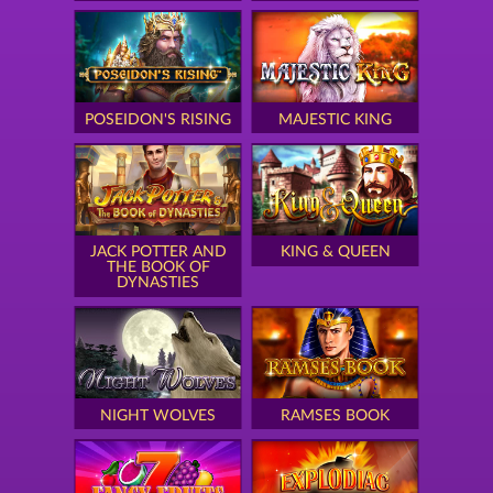
POSEIDON'S RISING
MAJESTIC KING
JACK POTTER AND
KING & QUEEN
THE BOOK OF
DYNASTIES
NIGHT WOLVES
RAMSES BOOK