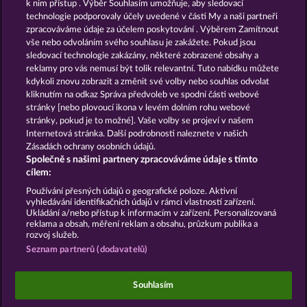
k nim přístup . Výběr Souhlasím umožňuje, aby sledovací
technologie podporovaly účely uvedené v části My a naši partneři
GOLDEN EI OF
FOREVER
zpracováváme údaje za účelem poskytování . Výběrem Zamítnout
MOORHUHN
DIAMONDS
vše nebo odvoláním svého souhlasu je zakážete. Pokud jsou
sledovací technologie zakázány, některé zobrazené obsahy a
Zobrazit všechny hry
reklamy pro vás nemusí být tolik relevantní. Tuto nabídku můžete
kdykoli znovu zobrazit a změnit své volby nebo souhlas odvolat
kliknutím na odkaz Správa předvoleb ve spodní části webové
Podmínky
Prohlášení o ochraně údajů
stránky [nebo plovoucí ikona v levém dolním rohu webové
stránky, pokud je to možné]. Vaše volby se projeví v našem
Kontakt
Společnost
Časté dotazy
Internetová stránka. Další podrobnosti naleznete v našich
Zásadách ochrany osobních údajů.
Společně s našimi partnery zpracováváme údaje s tímto
Facebook
cílem:
Podat Žádost o Odstoupení
Používání přesných údajů o geografické poloze. Aktivní
vyhledávání identifikačních údajů v rámci vlastností zařízení.
Ukládání a/nebo přístup k informacím v zařízení. Personalizovaná
reklama a obsah, měření reklam a obsahu, průzkum publika a
rozvoj služeb.
Seznam partnerů (dodavatelů)
Sociální kasinové hry jsou určeny výhradně k
zábavním účelům a nemají vůbec žádný vliv na
Souhlasím
možné budoucí úspěchy v oblasti hazardu se
skutečnými penězi.