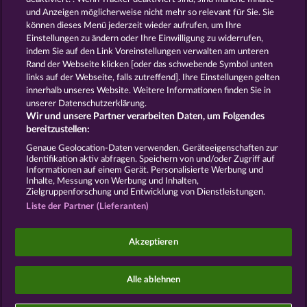
und Anzeigen möglicherweise nicht mehr so ​​relevant für Sie. Sie
können dieses Menü jederzeit wieder aufrufen, um Ihre
GOLDEN EI OF
FOREVER
Einstellungen zu ändern oder Ihre Einwilligung zu widerrufen,
MOORHUHN
DIAMONDS
indem Sie auf den Link Voreinstellungen verwalten am unteren
Alle Spiele zeigen
Rand der Webseite klicken [oder das schwebende Symbol unten
links auf der Webseite, falls zutreffend]. Ihre Einstellungen gelten
innerhalb unseres Website. Weitere Informationen finden Sie in
AGB
Datenschutz
Impressum
unserer Datenschutzerklärung.
Wir und unsere Partner verarbeiten Daten, um Folgendes
Unternehmensseite
FAQ
Facebook
bereitzustellen:
Genaue Geolocation-Daten verwenden. Geräteeigenschaften zur
Identifikation aktiv abfragen. Speichern von und/oder Zugriff auf
Widerruf einreichen
Informationen auf einem Gerät. Personalisierte Werbung und
Inhalte, Messung von Werbung und Inhalten,
Zielgruppenforschung und Entwicklung von Dienstleistungen.
Liste der Partner (Lieferanten)
Social Casino Spiele dienen der reinen Unterhaltung
Akzeptieren
und haben keinen Einfluss auf mögliche künftige
Erfolge bei Glücksspielen mit Geldeinsatz.
©2026 Whow Games GmbH
Alle ablehnen