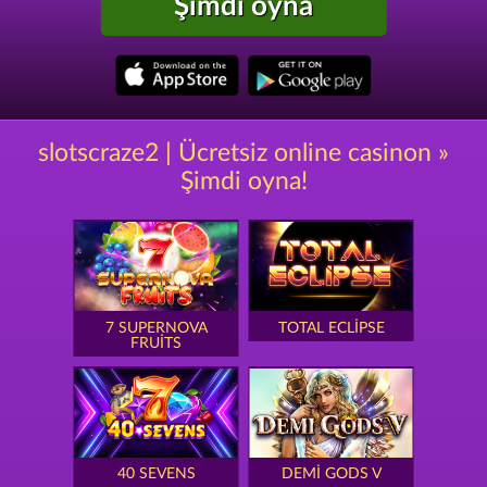
Şimdi oyna
slotscraze2 | Ücretsiz online casinon »
Şimdi oyna!
7 SUPERNOVA
TOTAL ECLIPSE
FRUITS
40 SEVENS
DEMI GODS V