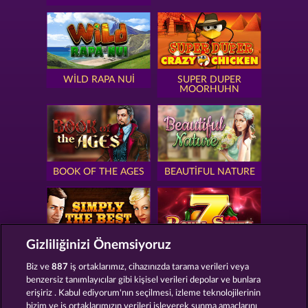
WILD RAPA NUI
SUPER DUPER
MOORHUHN
BOOK OF THE AGES
BEAUTIFUL NATURE
Gizliliğinizi Önemsiyoruz
SIMPLY THE BEST
ROYAL SEVEN
Biz ve
887
iş ortaklarımız, cihazınızda tarama verileri veya
benzersiz tanımlayıcılar gibi kişisel verileri depolar ve bunlara
erişiriz . Kabul ediyorum'nın seçilmesi, izleme teknolojilerinin
bizim ve iş ortaklarımızın verileri işleyerek sunma amaçlarını