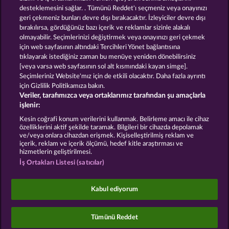
desteklemesini sağlar. . Tümünü Reddet'ı seçmeniz veya onayınızı
geri çekmeniz bunları devre dışı bırakacaktır. İzleyiciler devre dışı
GOLDEN EI OF
FOREVER
bırakılırsa, gördüğünüz bazı içerik ve reklamlar sizinle alakalı
MOORHUHN
DIAMONDS
olmayabilir. Seçimlerinizi değiştirmek veya onayınızı geri çekmek
Bütün oyunları göster
için web sayfasının altındaki Tercihleri Yönet bağlantısına
tıklayarak istediğiniz zaman bu menüye yeniden dönebilirsiniz
[veya varsa web sayfasının sol alt kısmındaki kayan simge].
Hüküm ve Koşullar
Gizlilik Beyanı
Künye
Seçimleriniz Website'mız için de etkili olacaktır. Daha fazla ayrıntı
için Gizlilik Politikamıza bakın.
Veriler, tarafımızca veya ortaklarımız tarafından şu amaçlarla
Şirket
SSS
Facebook
işlenir:
İptal talebini gönder
Kesin coğrafi konum verilerini kullanmak. Belirleme amacı ile cihaz
özelliklerini aktif şekilde taramak. Bilgileri bir cihazda depolamak
ve/veya onlara cihazdan erişmek. Kişiselleştirilmiş reklam ve
içerik, reklam ve içerik ölçümü, hedef kitle araştırması ve
hizmetlerin geliştirilmesi.
İş Ortakları Listesi (satıcılar)
Sosyal casino oyunları sadece eğlence amaçlıdır ve
gerçek parayla oynanan kumar oyunlarında
Kabul ediyorum
gelecekte elde edilebilecek olası başarılar üzerinde
kesinlikle hiçbir etkisi yoktur.
©2026 Whow Games GmbH
Tümünü Reddet