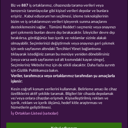
GATES OF ISHTAR
MIGHTY DRAGON
Biz ve
887
iş ortaklarımız, cihazınızda tarama verileri veya
benzersiz tanımlayıcılar gibi kişisel verileri depolar ve bunlara
erişiriz . Kabul ediyorum'nın seçilmesi, izleme teknolojilerinin
bizim ve iş ortaklarımızın verileri işleyerek sunma amaçlarını
desteklemesini sağlar. . Tümünü Reddet'ı seçmeniz veya onayınızı
geri çekmeniz bunları devre dışı bırakacaktır. İzleyiciler devre dışı
bırakılırsa, gördüğünüz bazı içerik ve reklamlar sizinle alakalı
olmayabilir. Seçimlerinizi değiştirmek veya onayınızı geri çekmek
THE GUARDIAN GOD: HEIMDALL'S HORN
MAGIC MIRROR
için web sayfasının altındaki Tercihleri Yönet bağlantısına
tıklayarak istediğiniz zaman bu menüye yeniden dönebilirsiniz
[veya varsa web sayfasının sol alt kısmındaki kayan simge].
Hüküm ve Koşullar
Gizlilik Beyanı
Künye
Seçimleriniz Website'mız için de etkili olacaktır. Daha fazla ayrıntı
için Gizlilik Politikamıza bakın.
Veriler, tarafımızca veya ortaklarımız tarafından şu amaçlarla
Şirket
SSS
Facebook
işlenir:
İptal talebini gönder
Kesin coğrafi konum verilerini kullanmak. Belirleme amacı ile cihaz
özelliklerini aktif şekilde taramak. Bilgileri bir cihazda depolamak
ve/veya onlara cihazdan erişmek. Kişiselleştirilmiş reklam ve
içerik, reklam ve içerik ölçümü, hedef kitle araştırması ve
hizmetlerin geliştirilmesi.
İş Ortakları Listesi (satıcılar)
Sosyal casino oyunları sadece eğlence amaçlıdır ve
gerçek parayla oynanan kumar oyunlarında