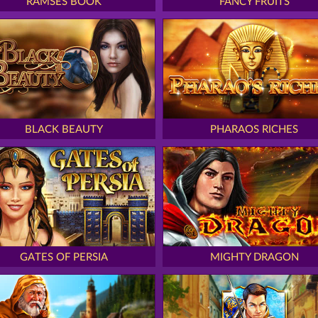
RAMSES BOOK
FANCY FRUITS
BLACK BEAUTY
PHARAOS RICHES
GATES OF PERSIA
MIGHTY DRAGON