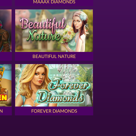
MAAAX DIAMONDS
BEAUTIFUL NATURE
N
FOREVER DIAMONDS