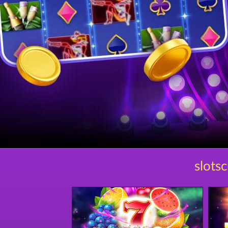
slots