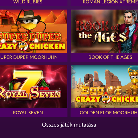
WILD RUBIES
ROMAN LEGION XTREME
SUPER DUPER MOORHUHN
BOOK OF THE AGES
ROYAL SEVEN
GOLDEN EI OF MOORHUH
Összes játék mutatása