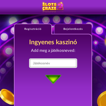
Regisztráció
Bejelentkezés
Ingyenes kaszinó
Add meg a játékosneved: