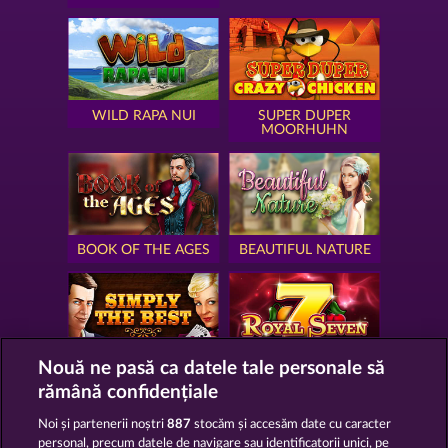
WILD RAPA NUI
SUPER DUPER
MOORHUHN
BOOK OF THE AGES
BEAUTIFUL NATURE
Nouă ne pasă ca datele tale personale să
SIMPLY THE BEST
ROYAL SEVEN
rămână confidențiale
Noi și partenerii noștri
887
stocăm și accesăm date cu caracter
personal, precum datele de navigare sau identificatorii unici, pe