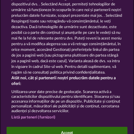
dispozitivul dvs. . Selectând Accept, permiteți tehnologiilor de
urmărire să funcționeze în scopurile în care noi și partenerii noștri
GOLDEN EI OF
FOREVER
prelucrăm datele furnizate, scopuri prezentate mai jos. . Selectând
MOORHUHN
DIAMONDS
Respingeți toate sau retragându-vă consimțământul, le veți
dezactiva. Dacă tehnologiile de urmărire sunt dezactivate, este
Afișează toate jocurile
posibil ca o parte din conținut și anunțurile pe care le vedeți să nu
mai fie la fel de relevante pentru dvs. Puteți reveni la acest meniu
Termeni și condiții
pentru a vă modifica alegerea sau a vă retrage consimțământul, în
orice moment, accesând Gestionați preferințele linkul din partea
de jos a paginii web [sau pictograma plutitoare din partea stângă
Declarație de confidențialitate
jos a paginii web, dacă este cazul]. Varianta aleasă de dvs. va intra
în vigoare în cadrul Site-ul web. Pentru detalii suplimentare, vă
Asistență tehnică
Firmă
rugăm să ne consultați politica privind confidențialitatea.
Atât noi, cât și partenerii noștri prelucrăm datele pentru a
Întrebări frecvente
Facebook
oferi:
Utilizarea unor date precise de geolocație. Scanarea activă a
caracteristicilor dispozitivului pentru identificare. Stocarea și/sau
Trimite Cererea de Retragere
accesarea informațiilor de pe un dispozitiv. Publicitate și conținut
personalizat, măsurători ale publicității și de conținut, cercetarea
audienței și dezvoltarea serviciilor.
Listă parteneri (furnizori)
Jocurile din cazinoul de socializare au ca unic scop
Accept