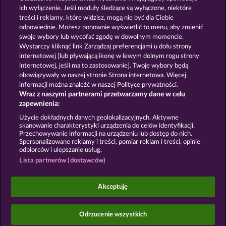
ich wyłączenie. Jeśli moduły śledzące są wyłączone, niektóre
treści i reklamy, które widzisz, mogą nie być dla Ciebie
GOLDEN EI OF
FOREVER
odpowiednie. Możesz ponownie wyświetlić to menu, aby zmienić
MOORHUHN
DIAMONDS
swoje wybory lub wycofać zgodę w dowolnym momencie.
Pokaż wszystkie gry
Wystarczy kliknąć link Zarządzaj preferencjami u dołu strony
internetowej [lub pływającą ikonę w lewym dolnym rogu strony
internetowej, jeśli ma to zastosowanie]. Twoje wybory będą
Zasady i warunki
Polityka prywatności
obowiązywały w naszej stronie Strona internetowa. Więcej
informacji można znaleźć w naszej Polityce prywatności.
Wraz z naszymi partnerami przetwarzamy dane w celu
Nota prawna
Firma
FAQ
Facebook
zapewnienia:
Prześlij wniosek o wypłatę
Użycie dokładnych danych geolokalizacyjnych. Aktywne
skanowanie charakterystyki urządzenia do celów identyfikacji.
Przechowywanie informacji na urządzeniu lub dostęp do nich.
Spersonalizowane reklamy i treści, pomiar reklam i treści, opinie
odbiorców i ulepszanie usług.
Lista partnerów (dostawców)
Gry społecznościowe mają przeznaczenie czysto
rozrywkowe i nie mają absolutnie żadnego wpływu
Akceptuję
na przyszłe powodzenie w grze o prawdziwe
pieniądze.
©2026 Whow Games GmbH
Odrzucenie wszystkich