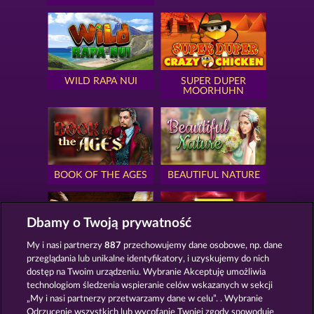
WILD RAPA NUI
SUPER DUPER
MOORHUHN
BOOK OF THE AGES
BEAUTIFUL NATURE
Dbamy o Twoją prywatność
My i nasi partnerzy
887
przechowujemy dane osobowe, np. dane
przeglądania lub unikalne identyfikatory, i uzyskujemy do nich
SIMPLY THE BEST
ROYAL SEVEN
dostęp na Twoim urządzeniu. Wybranie Akceptuję umożliwia
technologiom śledzenia wspieranie celów wskazanych w sekcji
„My i nasi partnerzy przetwarzamy dane w celu”. . Wybranie
Odrzucenie wszystkich lub wycofanie Twojej zgody spowoduje