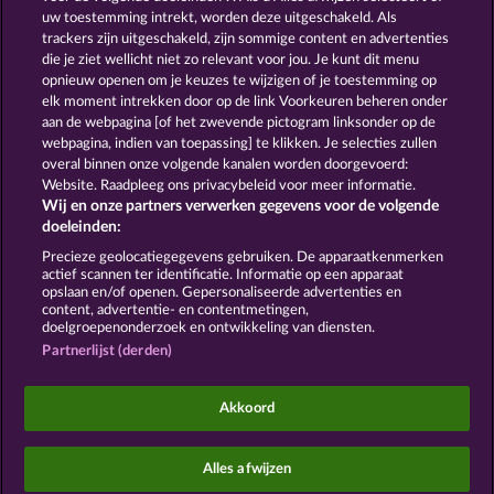
uw toestemming intrekt, worden deze uitgeschakeld. Als
trackers zijn uitgeschakeld, zijn sommige content en advertenties
GOLDEN EI OF
FOREVER
die je ziet wellicht niet zo relevant voor jou. Je kunt dit menu
MOORHUHN
DIAMONDS
opnieuw openen om je keuzes te wijzigen of je toestemming op
Toon alle spelletjes
elk moment intrekken door op de link Voorkeuren beheren onder
aan de webpagina [of het zwevende pictogram linksonder op de
webpagina, indien van toepassing] te klikken. Je selecties zullen
Algemene voorwaarden
Privacyverklaring
overal binnen onze volgende kanalen worden doorgevoerd:
Website. Raadpleeg ons privacybeleid voor meer informatie.
Wij en onze partners verwerken gegevens voor de volgende
Colofon
Bedrijf
FAQ
Facebook
doeleinden:
Terugbetalingsverzoek indienen
Precieze geolocatiegegevens gebruiken. De apparaatkenmerken
actief scannen ter identificatie. Informatie op een apparaat
opslaan en/of openen. Gepersonaliseerde advertenties en
content, advertentie- en contentmetingen,
doelgroepenonderzoek en ontwikkeling van diensten.
Partnerlijst (derden)
Sociale casino games zijn enkel bedoeld voor
entertainment en hebben absoluut geen enkele
Akkoord
invloed op mogelijk toekomstig succes in het
gokken met echt geld.
©2026 Whow Games GmbH
Alles afwijzen