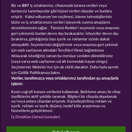
MIGHTY DRAGON
VALKYRIES - THE NIBELUNG LEGENDS
Biz ve
887
iş ortaklarımız, cihazınızda tarama verileri veya
benzersiz tanımlayıcılar gibi kişisel verileri depolar ve bunlara
erişiriz . Kabul ediyorum'nın seçilmesi, izleme teknolojilerinin
bizim ve iş ortaklarımızın verileri işleyerek sunma amaçlarını
desteklemesini sağlar. . Tümünü Reddet'ı seçmeniz veya onayınızı
geri çekmeniz bunları devre dışı bırakacaktır. İzleyiciler devre dışı
bırakılırsa, gördüğünüz bazı içerik ve reklamlar sizinle alakalı
olmayabilir. Seçimlerinizi değiştirmek veya onayınızı geri çekmek
THE GRIFFIN
CREATURES OF THE NIGHT
için web sayfasının altındaki Tercihleri Yönet bağlantısına
tıklayarak istediğiniz zaman bu menüye yeniden dönebilirsiniz
[veya varsa web sayfasının sol alt kısmındaki kayan simge].
Hüküm ve Koşullar
Gizlilik Beyanı
Künye
Seçimleriniz Website'mız için de etkili olacaktır. Daha fazla ayrıntı
için Gizlilik Politikamıza bakın.
Veriler, tarafımızca veya ortaklarımız tarafından şu amaçlarla
Şirket
SSS
Facebook
işlenir:
İptal talebini gönder
Kesin coğrafi konum verilerini kullanmak. Belirleme amacı ile cihaz
özelliklerini aktif şekilde taramak. Bilgileri bir cihazda depolamak
ve/veya onlara cihazdan erişmek. Kişiselleştirilmiş reklam ve
içerik, reklam ve içerik ölçümü, hedef kitle araştırması ve
hizmetlerin geliştirilmesi.
İş Ortakları Listesi (satıcılar)
Sosyal casino oyunları sadece eğlence amaçlıdır ve
gerçek parayla oynanan kumar oyunlarında