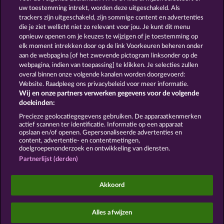
uw toestemming intrekt, worden deze uitgeschakeld. Als
trackers zijn uitgeschakeld, zijn sommige content en advertenties
GOLDEN EI OF
FOREVER
die je ziet wellicht niet zo relevant voor jou. Je kunt dit menu
MOORHUHN
DIAMONDS
opnieuw openen om je keuzes te wijzigen of je toestemming op
Toon alle spelletjes
elk moment intrekken door op de link Voorkeuren beheren onder
aan de webpagina [of het zwevende pictogram linksonder op de
webpagina, indien van toepassing] te klikken. Je selecties zullen
Algemene voorwaarden
Privacyverklaring
overal binnen onze volgende kanalen worden doorgevoerd:
Website. Raadpleeg ons privacybeleid voor meer informatie.
Wij en onze partners verwerken gegevens voor de volgende
Colofon
Bedrijf
FAQ
Facebook
doeleinden:
Terugbetalingsverzoek indienen
Precieze geolocatiegegevens gebruiken. De apparaatkenmerken
actief scannen ter identificatie. Informatie op een apparaat
opslaan en/of openen. Gepersonaliseerde advertenties en
content, advertentie- en contentmetingen,
doelgroepenonderzoek en ontwikkeling van diensten.
Partnerlijst (derden)
Sociale casino games zijn enkel bedoeld voor
entertainment en hebben absoluut geen enkele
Akkoord
invloed op mogelijk toekomstig succes in het
gokken met echt geld.
©2026 Whow Games GmbH
Alles afwijzen