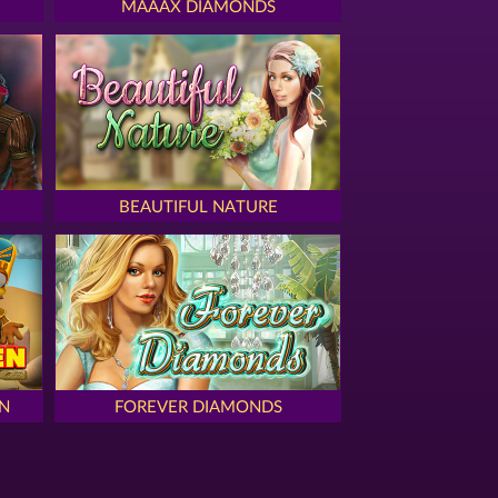
MAAAX DIAMONDS
BEAUTIFUL NATURE
N
FOREVER DIAMONDS