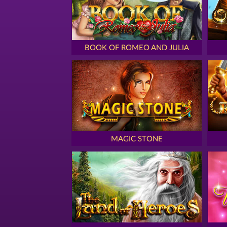
BOOK OF ROMEO AND JULIA
MAGIC STONE