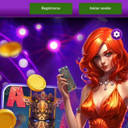
Registrarse
Iniciar sesión