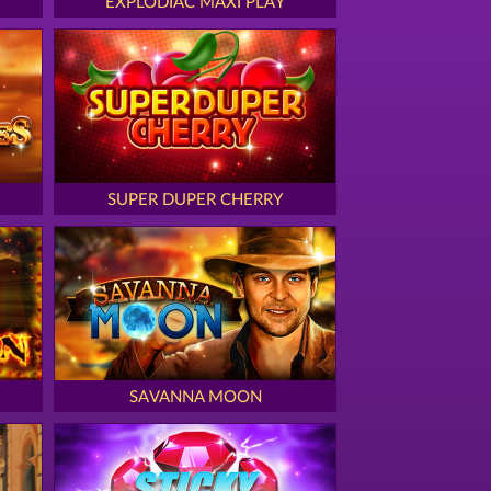
EXPLODIAC MAXI PLAY
SUPER DUPER CHERRY
SAVANNA MOON