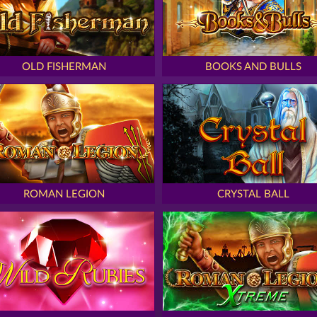
OLD FISHERMAN
BOOKS AND BULLS
ROMAN LEGION
CRYSTAL BALL