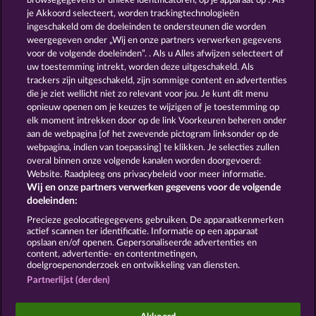
browsegegevens of unieke identificatoren, op je apparaat op . Als
THE BLACK BOOK OF PIRATES
BALTHAZAR
je Akkoord selecteert, worden trackingtechnologieën
ingeschakeld om de doeleinden te ondersteunen die worden
weergegeven onder „Wij en onze partners verwerken gegevens
voor de volgende doeleinden”. . Als u Alles afwijzen selecteert of
uw toestemming intrekt, worden deze uitgeschakeld. Als
trackers zijn uitgeschakeld, zijn sommige content en advertenties
die je ziet wellicht niet zo relevant voor jou. Je kunt dit menu
opnieuw openen om je keuzes te wijzigen of je toestemming op
JACK POTTER & THE BOOK OF DYNASTIES 6
THE WARLOCKS BOOK
elk moment intrekken door op de link Voorkeuren beheren onder
aan de webpagina [of het zwevende pictogram linksonder op de
webpagina, indien van toepassing] te klikken. Je selecties zullen
Algemene voorwaarden
Privacyverklaring
overal binnen onze volgende kanalen worden doorgevoerd:
Website. Raadpleeg ons privacybeleid voor meer informatie.
Wij en onze partners verwerken gegevens voor de volgende
Colofon
Bedrijf
FAQ
Facebook
doeleinden:
Terugbetalingsverzoek indienen
Precieze geolocatiegegevens gebruiken. De apparaatkenmerken
actief scannen ter identificatie. Informatie op een apparaat
opslaan en/of openen. Gepersonaliseerde advertenties en
content, advertentie- en contentmetingen,
doelgroepenonderzoek en ontwikkeling van diensten.
Partnerlijst (derden)
Sociale casino games zijn enkel bedoeld voor
entertainment en hebben absoluut geen enkele