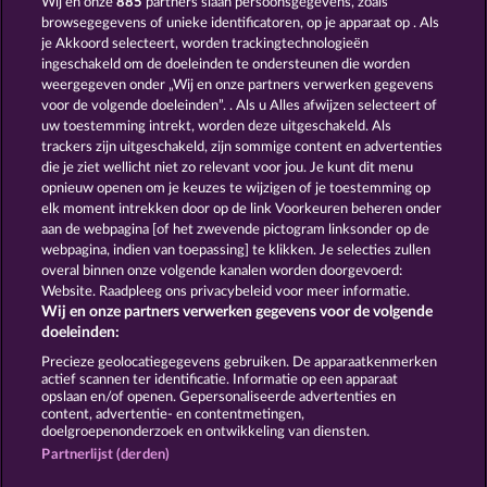
Wij en onze
885
partners slaan persoonsgegevens, zoals
browsegegevens of unieke identificatoren, op je apparaat op . Als
RAMSES BOOK
PHARAOS RICHES
je Akkoord selecteert, worden trackingtechnologieën
ingeschakeld om de doeleinden te ondersteunen die worden
weergegeven onder „Wij en onze partners verwerken gegevens
voor de volgende doeleinden”. . Als u Alles afwijzen selecteert of
uw toestemming intrekt, worden deze uitgeschakeld. Als
trackers zijn uitgeschakeld, zijn sommige content en advertenties
die je ziet wellicht niet zo relevant voor jou. Je kunt dit menu
opnieuw openen om je keuzes te wijzigen of je toestemming op
LUCKY PHARAOH WILD
CLEOPATRA'S CROWN
elk moment intrekken door op de link Voorkeuren beheren onder
aan de webpagina [of het zwevende pictogram linksonder op de
webpagina, indien van toepassing] te klikken. Je selecties zullen
Algemene voorwaarden
Privacyverklaring
overal binnen onze volgende kanalen worden doorgevoerd:
Website. Raadpleeg ons privacybeleid voor meer informatie.
Wij en onze partners verwerken gegevens voor de volgende
Colofon
Bedrijf
FAQ
Facebook
doeleinden:
Terugbetalingsverzoek indienen
Precieze geolocatiegegevens gebruiken. De apparaatkenmerken
actief scannen ter identificatie. Informatie op een apparaat
opslaan en/of openen. Gepersonaliseerde advertenties en
content, advertentie- en contentmetingen,
doelgroepenonderzoek en ontwikkeling van diensten.
Partnerlijst (derden)