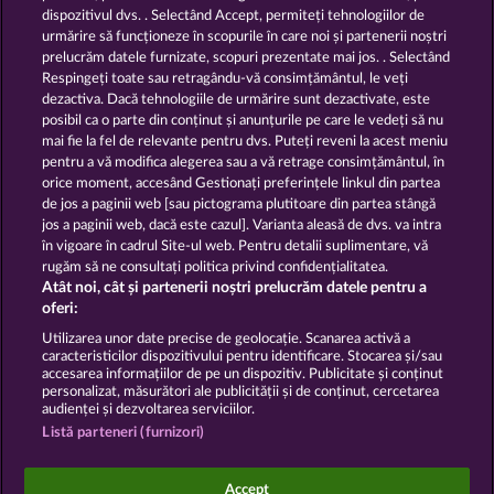
dispozitivul dvs. . Selectând Accept, permiteți tehnologiilor de
urmărire să funcționeze în scopurile în care noi și partenerii noștri
GOLDEN EI OF
FOREVER
prelucrăm datele furnizate, scopuri prezentate mai jos. . Selectând
MOORHUHN
DIAMONDS
Respingeți toate sau retragându-vă consimțământul, le veți
dezactiva. Dacă tehnologiile de urmărire sunt dezactivate, este
Afișează toate jocurile
posibil ca o parte din conținut și anunțurile pe care le vedeți să nu
mai fie la fel de relevante pentru dvs. Puteți reveni la acest meniu
Termeni și condiții
pentru a vă modifica alegerea sau a vă retrage consimțământul, în
orice moment, accesând Gestionați preferințele linkul din partea
de jos a paginii web [sau pictograma plutitoare din partea stângă
Declarație de confidențialitate
jos a paginii web, dacă este cazul]. Varianta aleasă de dvs. va intra
în vigoare în cadrul Site-ul web. Pentru detalii suplimentare, vă
Asistență tehnică
Firmă
rugăm să ne consultați politica privind confidențialitatea.
Atât noi, cât și partenerii noștri prelucrăm datele pentru a
Întrebări frecvente
Facebook
oferi:
Utilizarea unor date precise de geolocație. Scanarea activă a
caracteristicilor dispozitivului pentru identificare. Stocarea și/sau
Trimite Cererea de Retragere
accesarea informațiilor de pe un dispozitiv. Publicitate și conținut
personalizat, măsurători ale publicității și de conținut, cercetarea
audienței și dezvoltarea serviciilor.
Listă parteneri (furnizori)
Jocurile din cazinoul de socializare au ca unic scop
Accept