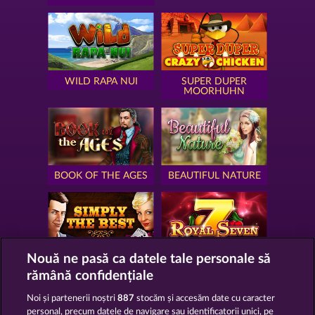
WILD RAPA NUI
SUPER DUPER
MOORHUHN
BOOK OF THE AGES
BEAUTIFUL NATURE
Nouă ne pasă ca datele tale personale să
SIMPLY THE BEST
ROYAL SEVEN
rămână confidențiale
Noi și partenerii noștri
887
stocăm și accesăm date cu caracter
personal, precum datele de navigare sau identificatorii unici, pe