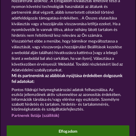
hozzáférünk azokhoz . A Elfogadom kiválasztás lehetővé teszi a
nyomon követési technológiák használatát az általunk és
partnereink által végzett, alább ismertetett célokból történő
GOLDEN EI OF
FOREVER
MOORHUHN
DIAMONDS
adatfeldolgozás támogatása érdekében. . A Összes elutasítása
kiválasztás vagy a hozzájárulás visszavonása letiltja ezeket. Ha a
Összes játék mutatása
nyomkövetők le vannak tiltva, akkor néhány látott tartalom és
hirdetés nem feltétlenül lesz releváns az Ön számára.
Visszatérhet ebbe a menübe, hogy bármikor megváltoztassa a
Részvételi feltételek
választását, vagy visszavonja a hozzájárulást Beállítások kezelése
a weboldal alján található hivatkozásra kattintva [vagy a lebegő
Adatkezelési tájékoztató
Impresszum
ikont a weboldal bal alsó sarkában, ha van ilyen]. Választása a
következőben érvényesül: Weboldal. További részletekért lásd az
Adatvédelmi szabályzatunkat.
A cég
GYIK
Facebook
Mi és partnereink az alábbiak nyújtása érdekében dolgozunk
fel adatokat:
Visszavonási kérelem benyújtása
Pontos földrajzi helymeghatározási adatok felhasználása. Az
eszköz jellemzőinek aktív szkennelése az azonosítás érdekében.
Információk tárolása és/vagy elérése egy eszközön. Személyre
szabott hirdetés és tartalom, hirdetés- és tartalommérés,
közönségkutatás és szolgáltatásfejlesztés.
Partnerek listája (szállítók)
A közösségi kaszinójátékok kizárólag szórakoztatási
célt szolgálnak, és azok egyáltalán nem
befolyásolják, hogy a játékos a jövőben valódi
Elfogadom
pénzzel mennyire lesz sikeres a szerencsejáték