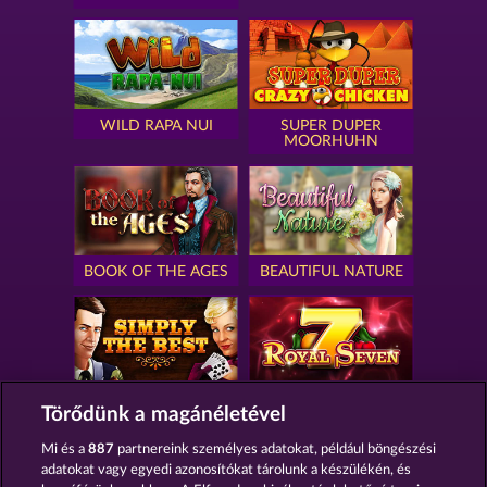
WILD RAPA NUI
SUPER DUPER
MOORHUHN
BOOK OF THE AGES
BEAUTIFUL NATURE
SIMPLY THE BEST
ROYAL SEVEN
Törődünk a magánéletével
Mi és a
887
partnereink személyes adatokat, például böngészési
adatokat vagy egyedi azonosítókat tárolunk a készülékén, és