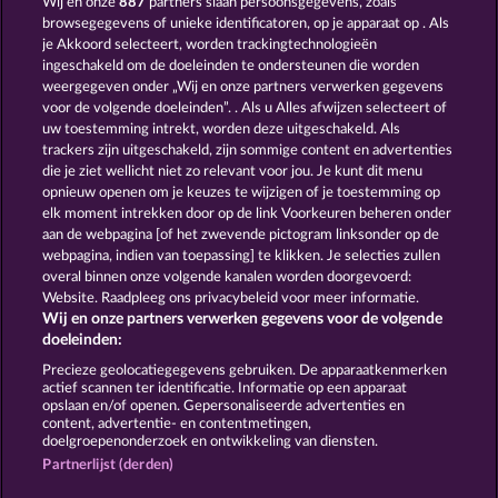
Wij en onze
887
partners slaan persoonsgegevens, zoals
browsegegevens of unieke identificatoren, op je apparaat op . Als
CLEOPATRA'S CROWN
JACK POTTER AND THE BOOK OF DYNASTIES
je Akkoord selecteert, worden trackingtechnologieën
ingeschakeld om de doeleinden te ondersteunen die worden
weergegeven onder „Wij en onze partners verwerken gegevens
voor de volgende doeleinden”. . Als u Alles afwijzen selecteert of
uw toestemming intrekt, worden deze uitgeschakeld. Als
trackers zijn uitgeschakeld, zijn sommige content en advertenties
die je ziet wellicht niet zo relevant voor jou. Je kunt dit menu
opnieuw openen om je keuzes te wijzigen of je toestemming op
JACK POTTER & THE BOOK OF DYNASTIES 6
PHARAOS RICHES
elk moment intrekken door op de link Voorkeuren beheren onder
aan de webpagina [of het zwevende pictogram linksonder op de
webpagina, indien van toepassing] te klikken. Je selecties zullen
Algemene voorwaarden
Privacyverklaring
overal binnen onze volgende kanalen worden doorgevoerd:
Website. Raadpleeg ons privacybeleid voor meer informatie.
Wij en onze partners verwerken gegevens voor de volgende
Colofon
Bedrijf
FAQ
Facebook
doeleinden:
Terugbetalingsverzoek indienen
Precieze geolocatiegegevens gebruiken. De apparaatkenmerken
actief scannen ter identificatie. Informatie op een apparaat
opslaan en/of openen. Gepersonaliseerde advertenties en
content, advertentie- en contentmetingen,
doelgroepenonderzoek en ontwikkeling van diensten.
Partnerlijst (derden)