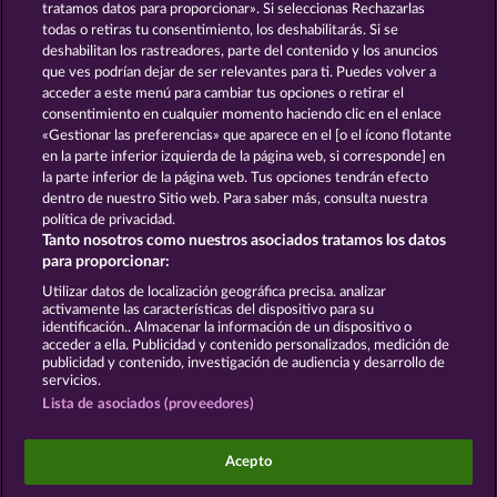
tratamos datos para proporcionar». Si seleccionas Rechazarlas
todas o retiras tu consentimiento, los deshabilitarás. Si se
GOLDEN EI OF
FOREVER
deshabilitan los rastreadores, parte del contenido y los anuncios
MOORHUHN
DIAMONDS
que ves podrían dejar de ser relevantes para ti. Puedes volver a
acceder a este menú para cambiar tus opciones o retirar el
Ver todos los juegos
consentimiento en cualquier momento haciendo clic en el enlace
«Gestionar las preferencias» que aparece en el [o el ícono flotante
en la parte inferior izquierda de la página web, si corresponde] en
Términos y condiciones
la parte inferior de la página web. Tus opciones tendrán efecto
dentro de nuestro Sitio web. Para saber más, consulta nuestra
Declaración de privacidad
Aviso Legal
política de privacidad.
Tanto nosotros como nuestros asociados tratamos los datos
Empresa
FAQ
Facebook
para proporcionar:
Utilizar datos de localización geográfica precisa. analizar
Enviar solicitud de desistimiento
activamente las características del dispositivo para su
identificación.. Almacenar la información de un dispositivo o
acceder a ella. Publicidad y contenido personalizados, medición de
publicidad y contenido, investigación de audiencia y desarrollo de
servicios.
Lista de asociados (proveedores)
Los juegos de casino social están pensados
exclusivamente para el ocio y no influyen en la
Acepto
posibilidad de tener éxito posteriormente en el
juego con dinero real.