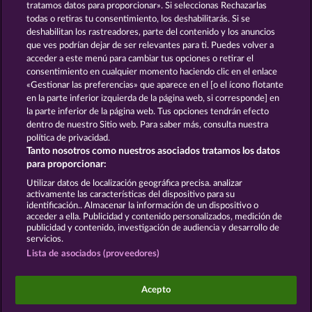
tratamos datos para proporcionar». Si seleccionas Rechazarlas
todas o retiras tu consentimiento, los deshabilitarás. Si se
GOLDEN EI OF
FOREVER
deshabilitan los rastreadores, parte del contenido y los anuncios
MOORHUHN
DIAMONDS
que ves podrían dejar de ser relevantes para ti. Puedes volver a
acceder a este menú para cambiar tus opciones o retirar el
Ver todos los juegos
consentimiento en cualquier momento haciendo clic en el enlace
«Gestionar las preferencias» que aparece en el [o el ícono flotante
en la parte inferior izquierda de la página web, si corresponde] en
Términos y condiciones
la parte inferior de la página web. Tus opciones tendrán efecto
dentro de nuestro Sitio web. Para saber más, consulta nuestra
Declaración de privacidad
Aviso Legal
política de privacidad.
Tanto nosotros como nuestros asociados tratamos los datos
Empresa
FAQ
Facebook
para proporcionar:
Utilizar datos de localización geográfica precisa. analizar
Enviar solicitud de desistimiento
activamente las características del dispositivo para su
identificación.. Almacenar la información de un dispositivo o
acceder a ella. Publicidad y contenido personalizados, medición de
publicidad y contenido, investigación de audiencia y desarrollo de
servicios.
Lista de asociados (proveedores)
Los juegos de casino social están pensados
exclusivamente para el ocio y no influyen en la
Acepto
posibilidad de tener éxito posteriormente en el
juego con dinero real.