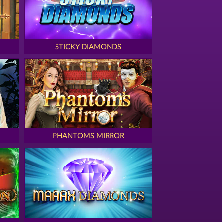
STICKY DIAMONDS
PHANTOMS MIRROR