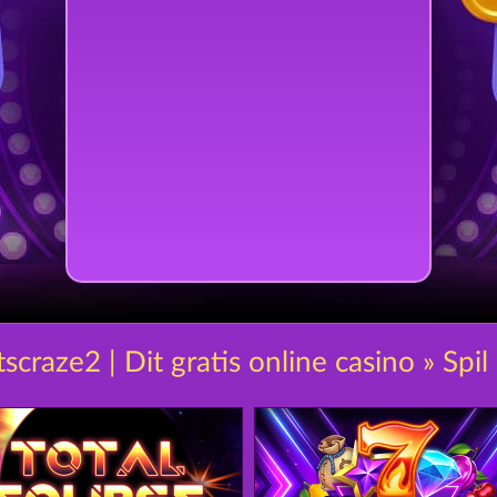
tscraze2 | Dit gratis online casino » Spil