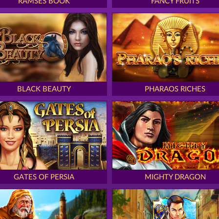
RAMSES BOOK
FANCY FRUITS
BLACK BEAUTY
PHARAOS RICHES
GATES OF PERSIA
MIGHTY DRAGON