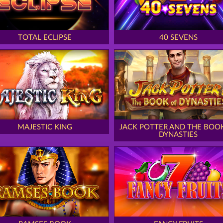
TOTAL ECLIPSE
40 SEVENS
MAJESTIC KING
JACK POTTER AND THE BOO
DYNASTIES