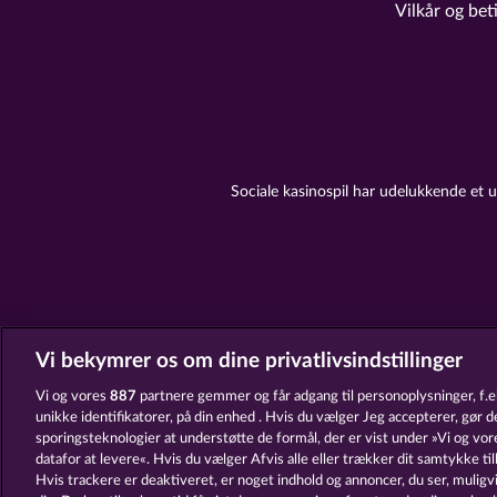
Vilkår og bet
Sociale kasinospil har udelukkende et u
Vi bekymrer os om dine privatlivsindstillinger
Vi og vores
887
partnere gemmer og får adgang til personoplysninger, f.e
unikke identifikatorer, på din enhed . Hvis du vælger Jeg accepterer, gør d
sporingsteknologier at understøtte de formål, der er vist under »Vi og vo
datafor at levere«. Hvis du vælger Afvis alle eller trækker dit samtykke ti
Hvis trackere er deaktiveret, er noget indhold og annoncer, du ser, muligvi