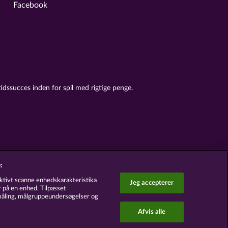
Facebook
idssucces inden for spil med rigtige penge.
:
ktivt scanne enhedskarakteristika
Jeg accepterer
r på en enhed. Tilpasset
måling, målgruppeundersøgelser og
Afvis alle