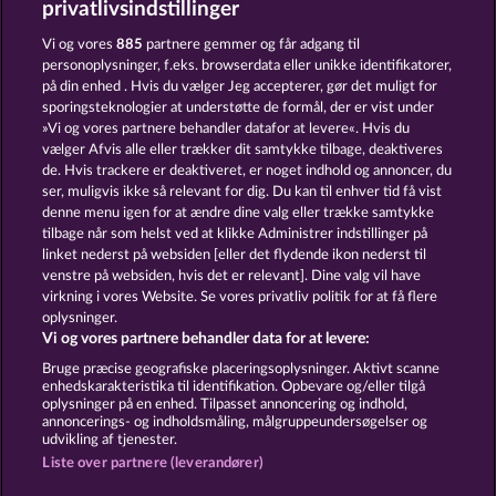
privatlivsindstillinger
SIMPLY THE BEST
DEAD LEGION
Vi og vores
885
partnere gemmer og får adgang til
personoplysninger, f.eks. browserdata eller unikke identifikatorer,
på din enhed . Hvis du vælger Jeg accepterer, gør det muligt for
sporingsteknologier at understøtte de formål, der er vist under
»Vi og vores partnere behandler datafor at levere«. Hvis du
vælger Afvis alle eller trækker dit samtykke tilbage, deaktiveres
de. Hvis trackere er deaktiveret, er noget indhold og annoncer, du
ser, muligvis ikke så relevant for dig. Du kan til enhver tid få vist
EGGCITING FRUITS - HOLD & SPIN
BEER PARTY
denne menu igen for at ændre dine valg eller trække samtykke
tilbage når som helst ved at klikke Administrer indstillinger på
linket nederst på websiden [eller det flydende ikon nederst til
Vilkår og betingelser
Datasikkerhed
venstre på websiden, hvis det er relevant]. Dine valg vil have
virkning i vores Website. Se vores privatliv politik for at få flere
oplysninger.
Kontakt
Virksomhed
FAQ
Facebook
Vi og vores partnere behandler data for at levere:
Indsend anmodning om tilbagetrækning
Bruge præcise geografiske placeringsoplysninger. Aktivt scanne
enhedskarakteristika til identifikation. Opbevare og/eller tilgå
oplysninger på en enhed. Tilpasset annoncering og indhold,
annoncerings- og indholdsmåling, målgruppeundersøgelser og
udvikling af tjenester.
Liste over partnere (leverandører)