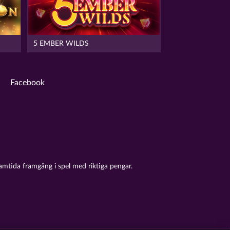
5 EMBER WILDS
Facebook
amtida framgång i spel med riktiga pengar.