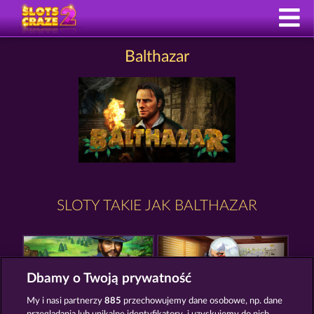
Balthazar
SLOTY TAKIE JAK BALTHAZAR
Dbamy o Twoją prywatność
My i nasi partnerzy
885
przechowujemy dane osobowe, np. dane