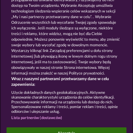
przeglądania lub unikalne identyfikatory, i uzyskujemy do nich
FORT BRAVE
SECRET MISSION
dostęp na Twoim urządzeniu. Wybranie Akceptuję umożliwia
technologiom śledzenia wspieranie celów wskazanych w sekcji
„My i nasi partnerzy przetwarzamy dane w celu”. . Wybranie
Odrzucenie wszystkich lub wycofanie Twojej zgody spowoduje
ich wyłączenie. Jeśli moduły śledzące są wyłączone, niektóre
treści i reklamy, które widzisz, mogą nie być dla Ciebie
odpowiednie. Możesz ponownie wyświetlić to menu, aby zmienić
swoje wybory lub wycofać zgodę w dowolnym momencie.
ATLAS OF LEGENDS
GATES OF PERSIA
Wystarczy kliknąć link Zarządzaj preferencjami u dołu strony
internetowej [lub pływającą ikonę w lewym dolnym rogu strony
internetowej, jeśli ma to zastosowanie]. Twoje wybory będą
Zasady i warunki
Polityka prywatności
obowiązywały w naszej stronie Strona internetowa. Więcej
informacji można znaleźć w naszej Polityce prywatności.
Wraz z naszymi partnerami przetwarzamy dane w celu
Nota prawna
Firma
FAQ
Facebook
zapewnienia:
Prześlij wniosek o wypłatę
Użycie dokładnych danych geolokalizacyjnych. Aktywne
skanowanie charakterystyki urządzenia do celów identyfikacji.
Przechowywanie informacji na urządzeniu lub dostęp do nich.
Spersonalizowane reklamy i treści, pomiar reklam i treści, opinie
odbiorców i ulepszanie usług.
Lista partnerów (dostawców)
Gry społecznościowe mają przeznaczenie czysto
rozrywkowe i nie mają absolutnie żadnego wpływu