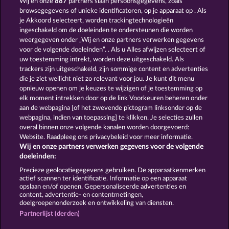
Wij en onze
887
partners slaan persoonsgegevens, zoals
browsegegevens of unieke identificatoren, op je apparaat op . Als
EGYPTIAN MOON
EGGCITING FRUITS - HOLD & SPIN
je Akkoord selecteert, worden trackingtechnologieën
ingeschakeld om de doeleinden te ondersteunen die worden
weergegeven onder „Wij en onze partners verwerken gegevens
voor de volgende doeleinden”. . Als u Alles afwijzen selecteert of
uw toestemming intrekt, worden deze uitgeschakeld. Als
trackers zijn uitgeschakeld, zijn sommige content en advertenties
die je ziet wellicht niet zo relevant voor jou. Je kunt dit menu
opnieuw openen om je keuzes te wijzigen of je toestemming op
SIMPLY THE BEST
PIGGY KINGS
elk moment intrekken door op de link Voorkeuren beheren onder
aan de webpagina [of het zwevende pictogram linksonder op de
webpagina, indien van toepassing] te klikken. Je selecties zullen
Algemene voorwaarden
Privacyverklaring
overal binnen onze volgende kanalen worden doorgevoerd:
Website. Raadpleeg ons privacybeleid voor meer informatie.
Wij en onze partners verwerken gegevens voor de volgende
Colofon
Bedrijf
FAQ
Facebook
doeleinden:
Terugbetalingsverzoek indienen
Precieze geolocatiegegevens gebruiken. De apparaatkenmerken
actief scannen ter identificatie. Informatie op een apparaat
opslaan en/of openen. Gepersonaliseerde advertenties en
content, advertentie- en contentmetingen,
doelgroepenonderzoek en ontwikkeling van diensten.
Partnerlijst (derden)