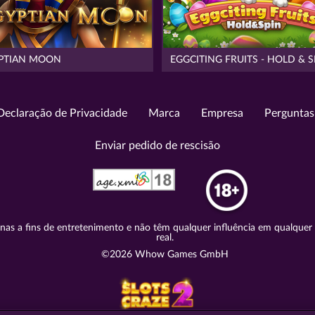
PTIAN MOON
EGGCITING FRUITS - HOLD & S
Declaração de Privacidade
Marca
Empresa
Perguntas
Enviar pedido de rescisão
nas a fins de entretenimento e não têm qualquer influência em qualquer 
real.
©2026 Whow Games GmbH