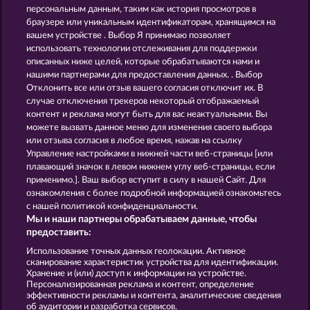
персональным данным, таким как история просмотров в
SIMPLY THE BEST
JUICY JESTER
браузере или уникальным идентификаторам, хранящимся на
вашем устройстве . Выбор Я принимаю позволяет
использовать технологии отслеживания для поддержки
описанных ниже целей, которые обрабатываются нами и
нашими партнерами для предоставления данных. . Выбор
Отклонить все или отзыв вашего согласия отключит их. В
случае отключения трекеров некоторый отображаемый
контент и реклама могут быть для вас неактуальными. Вы
5 EMBER WILDS
PIGGY KINGS
можете вызвать данное меню для изменения своего выбора
или отзыва согласия в любое время, нажав на ссылку
Управление настройками в нижней части веб-страницы [или
плавающий значок в левом нижнем углу веб-страницы, если
Правила
КОНФИДЕНЦИАЛЬНОСТЬ
применимо.]. Ваш выбор вступит в силу в нашей Сайт. Для
ознакомления с более подробной информацией ознакомьтесь
О компании
Компания
ЧаВо
с нашей политикой конфиденциальности.
Мы и наши партнеры обрабатываем данные, чтобы
Facebook
предоставить:
Использование точных данных геолокации. Активное
Отправить Запрос об Отказе
сканирование характеристик устройства для идентификации.
Хранение и (или) доступ к информации на устройстве.
Персонализированная реклама и контент, определение
эффективности рекламы и контента, аналитические сведения
об аудитории и разработка сервисов.