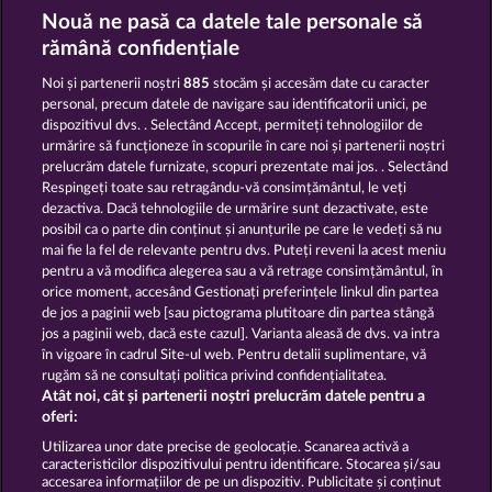
Nouă ne pasă ca datele tale personale să
BEER PARTY
PIGGY KINGS
rămână confidențiale
Noi și partenerii noștri
885
stocăm și accesăm date cu caracter
personal, precum datele de navigare sau identificatorii unici, pe
dispozitivul dvs. . Selectând Accept, permiteți tehnologiilor de
urmărire să funcționeze în scopurile în care noi și partenerii noștri
prelucrăm datele furnizate, scopuri prezentate mai jos. . Selectând
Respingeți toate sau retragându-vă consimțământul, le veți
5 EMBER WILDS
SIMPLY THE BEST
dezactiva. Dacă tehnologiile de urmărire sunt dezactivate, este
posibil ca o parte din conținut și anunțurile pe care le vedeți să nu
mai fie la fel de relevante pentru dvs. Puteți reveni la acest meniu
Termeni și condiții
pentru a vă modifica alegerea sau a vă retrage consimțământul, în
orice moment, accesând Gestionați preferințele linkul din partea
de jos a paginii web [sau pictograma plutitoare din partea stângă
Declarație de confidențialitate
jos a paginii web, dacă este cazul]. Varianta aleasă de dvs. va intra
în vigoare în cadrul Site-ul web. Pentru detalii suplimentare, vă
Asistență tehnică
Firmă
rugăm să ne consultați politica privind confidențialitatea.
Atât noi, cât și partenerii noștri prelucrăm datele pentru a
Întrebări frecvente
Facebook
oferi:
Utilizarea unor date precise de geolocație. Scanarea activă a
caracteristicilor dispozitivului pentru identificare. Stocarea și/sau
Trimite Cererea de Retragere
accesarea informațiilor de pe un dispozitiv. Publicitate și conținut