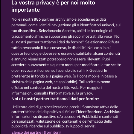
La vostra privacy è per noi molto
FANCY FRUITS
7 SUPERNOVA FRUITS
importante
Noi e i nostri
885
partner archiviamo e accediamo ai dati
personali, come i dati di navigazione gli o identificatori univoci, sul
tuo dispositivo . Selezionando Accetto, abiliti le tecnologie di
tracciamento affinché supportino gli scopi mostrati alla voce "Noi
e i nostri partner trattiamo i dati da fornire". Selezionando Rifiuta
EXPLODIAC RHFP
BLAZING STAR
tutti o revocando il tuo consenso, le disabiliti. Nel caso in cui
queste tecnologie dovessero essere disabilitate, alcuni contenuti
e annunci visualizzati potrebbero non essere rilevanti. Puoi
accedere nuovamente a questo menu per modificare le tue scelte
Termini e condizioni
o per revocare il consenso facendo clic sul link Gestisci le
preferenze in fondo alla pagina web. [o l'icona mobile in basso a
Informativa sulla privacy
Note legali
sinistra della pagina web, se applicabile]. Tali scelte avranno
effetto nel contesto del nostro Sito web. Per maggiori
Società
FAQ
Facebook
informazioni, consulta l'Informativa sulla privacy.
Noi e i nostri partner trattiamo i dati per fornire:
Invia richiesta di recesso
Utilizzare dati di geolocalizzazione precisi. Scansione attiva delle
caratteristiche del dispositivo ai fini dell’identificazione. Archiviare
informazioni su dispositivo e/o accedervi. Pubblicità e contenuti
personalizzati, valutazione dei contenuti e dell’efficacia della
pubblicità, ricerche sul pubblico, sviluppo di servizi.
Elenco dei partner (fornitori)