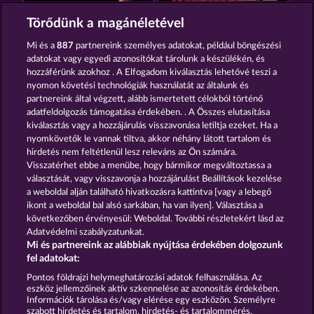
TOTAL ECLIPSE
MIGHTY 40
Törődünk a magánéletével
Mi és a
887
partnereink személyes adatokat, például böngészési
adatokat vagy egyedi azonosítókat tárolunk a készülékén, és
hozzáférünk azokhoz . A Elfogadom kiválasztás lehetővé teszi a
nyomon követési technológiák használatát az általunk és
partnereink által végzett, alább ismertetett célokból történő
adatfeldolgozás támogatása érdekében. . A Összes elutasítása
7 SUPERNOVA FRUITS NEW LIMITS
EXPLODIAC MAXI PLAY
kiválasztás vagy a hozzájárulás visszavonása letiltja ezeket. Ha a
nyomkövetők le vannak tiltva, akkor néhány látott tartalom és
hirdetés nem feltétlenül lesz releváns az Ön számára.
Visszatérhet ebbe a menübe, hogy bármikor megváltoztassa a
Részvételi feltételek
választását, vagy visszavonja a hozzájárulást Beállítások kezelése
a weboldal alján található hivatkozásra kattintva [vagy a lebegő
Adatkezelési tájékoztató
Impresszum
ikont a weboldal bal alsó sarkában, ha van ilyen]. Választása a
következőben érvényesül: Weboldal. További részletekért lásd az
Adatvédelmi szabályzatunkat.
A cég
GYIK
Facebook
Mi és partnereink az alábbiak nyújtása érdekében dolgozunk
fel adatokat:
Visszavonási kérelem benyújtása
Pontos földrajzi helymeghatározási adatok felhasználása. Az
eszköz jellemzőinek aktív szkennelése az azonosítás érdekében.
Információk tárolása és/vagy elérése egy eszközön. Személyre
szabott hirdetés és tartalom, hirdetés- és tartalommérés,