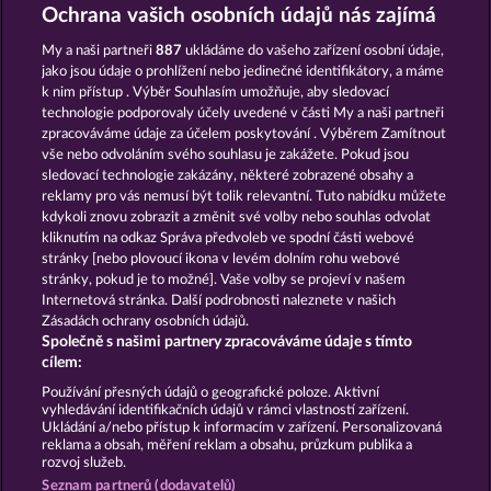
FRUITS FIRST DIAMOND TREASURES
MALLORCA WILDS
Ochrana vašich osobních údajů nás zajímá
My a naši partneři
887
ukládáme do vašeho zařízení osobní údaje,
jako jsou údaje o prohlížení nebo jedinečné identifikátory, a máme
k nim přístup . Výběr Souhlasím umožňuje, aby sledovací
technologie podporovaly účely uvedené v části My a naši partneři
zpracováváme údaje za účelem poskytování . Výběrem Zamítnout
vše nebo odvoláním svého souhlasu je zakážete. Pokud jsou
STICKY DIAMONDS
40 SEVENS
sledovací technologie zakázány, některé zobrazené obsahy a
reklamy pro vás nemusí být tolik relevantní. Tuto nabídku můžete
kdykoli znovu zobrazit a změnit své volby nebo souhlas odvolat
kliknutím na odkaz Správa předvoleb ve spodní části webové
Podmínky
Prohlášení o ochraně údajů
stránky [nebo plovoucí ikona v levém dolním rohu webové
stránky, pokud je to možné]. Vaše volby se projeví v našem
Kontakt
Společnost
Časté dotazy
Internetová stránka. Další podrobnosti naleznete v našich
Zásadách ochrany osobních údajů.
Společně s našimi partnery zpracováváme údaje s tímto
Facebook
cílem:
Podat Žádost o Odstoupení
Používání přesných údajů o geografické poloze. Aktivní
vyhledávání identifikačních údajů v rámci vlastností zařízení.
Ukládání a/nebo přístup k informacím v zařízení. Personalizovaná
reklama a obsah, měření reklam a obsahu, průzkum publika a
rozvoj služeb.
Seznam partnerů (dodavatelů)