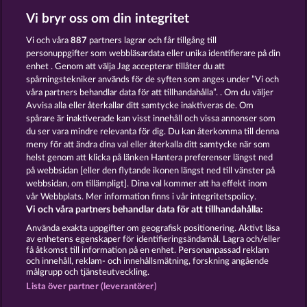
Vi bryr oss om din integritet
EXPLODIAC MAXI PLAY
7 SUPERNOVA FRUITS NEW LIMITS
Vi och våra
887
partners lagrar och får tillgång till
personuppgifter som webbläsardata eller unika identifierare på din
enhet . Genom att välja Jag accepterar tillåter du att
spårningstekniker används för de syften som anges under ”Vi och
våra partners behandlar data för att tillhandahålla”. . Om du väljer
Avvisa alla eller återkallar ditt samtycke inaktiveras de. Om
spårare är inaktiverade kan visst innehåll och vissa annonser som
40 THIEVES
ROYAL SEVEN
du ser vara mindre relevanta för dig. Du kan återkomma till denna
meny för att ändra dina val eller återkalla ditt samtycke när som
helst genom att klicka på länken Hantera preferenser längst ned
Användarvillkor
Sekretesspolicy
Avtryck
på webbsidan [eller den flytande ikonen längst ned till vänster på
webbsidan, om tillämpligt]. Dina val kommer att ha effekt inom
vår Webbplats. Mer information finns i vår integritetspolicy.
Om Företaget
FAQ
Facebook
Vi och våra partners behandlar data för att tillhandahålla:
Skicka in en begäran om att ångra köpet
Använda exakta uppgifter om geografisk positionering. Aktivt läsa
av enhetens egenskaper för identifieringsändamål. Lagra och/eller
få åtkomst till information på en enhet. Personanpassad reklam
och innehåll, reklam- och innehållsmätning, forskning angående
målgrupp och tjänsteutveckling.
Lista över partner (leverantörer)