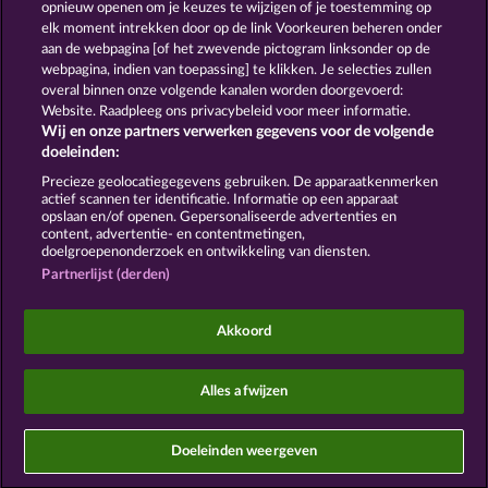
opnieuw openen om je keuzes te wijzigen of je toestemming op
BEER PARTY
SNEGUROCHKA
elk moment intrekken door op de link Voorkeuren beheren onder
aan de webpagina [of het zwevende pictogram linksonder op de
webpagina, indien van toepassing] te klikken. Je selecties zullen
Algemene voorwaarden
Privacyverklaring
overal binnen onze volgende kanalen worden doorgevoerd:
Website. Raadpleeg ons privacybeleid voor meer informatie.
Wij en onze partners verwerken gegevens voor de volgende
Colofon
Bedrijf
FAQ
Facebook
doeleinden:
Terugbetalingsverzoek indienen
Precieze geolocatiegegevens gebruiken. De apparaatkenmerken
actief scannen ter identificatie. Informatie op een apparaat
opslaan en/of openen. Gepersonaliseerde advertenties en
content, advertentie- en contentmetingen,
doelgroepenonderzoek en ontwikkeling van diensten.
Partnerlijst (derden)
Sociale casino games zijn enkel bedoeld voor
entertainment en hebben absoluut geen enkele
Akkoord
invloed op mogelijk toekomstig succes in het
gokken met echt geld.
©2026 Whow Games GmbH
Alles afwijzen
Doeleinden weergeven