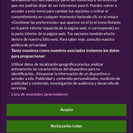
deshabilitan los rastreadores, parte del contenido y los anuncios
que ves podrían dejar de ser relevantes para ti. Puedes volver a
SNEGUROCHKA
acceder a este menú para cambiar tus opciones o retirar el
consentimiento en cualquier momento haciendo clic en el enlace
«Gestionar las preferencias» que aparece en el [o el ícono flotante
en la parte inferior izquierda de la página web, si corresponde] en
Términos y condiciones
la parte inferior de la página web. Tus opciones tendrán efecto
dentro de nuestro Sitio web. Para saber más, consulta nuestra
Declaración de privacidad
Aviso Legal
política de privacidad.
Tanto nosotros como nuestros asociados tratamos los datos
Empresa
FAQ
Facebook
para proporcionar:
Utilizar datos de localización geográfica precisa. analizar
Enviar solicitud de desistimiento
activamente las características del dispositivo para su
identificación.. Almacenar la información de un dispositivo o
acceder a ella. Publicidad y contenido personalizados, medición de
publicidad y contenido, investigación de audiencia y desarrollo de
servicios.
Lista de asociados (proveedores)
Los juegos de casino social están pensados
exclusivamente para el ocio y no influyen en la
Acepto
posibilidad de tener éxito posteriormente en el
juego con dinero real.
©2026 Whow Games GmbH
Rechazarlas todas