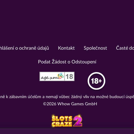
hlášení o ochraně údajů
Kontakt
Společnost
Časté d
Podat Žádost o Odstoupení
adně k zábavním účelům a nemají vůbec žádný vliv na možné budoucí úspě
©2026 Whow Games GmbH