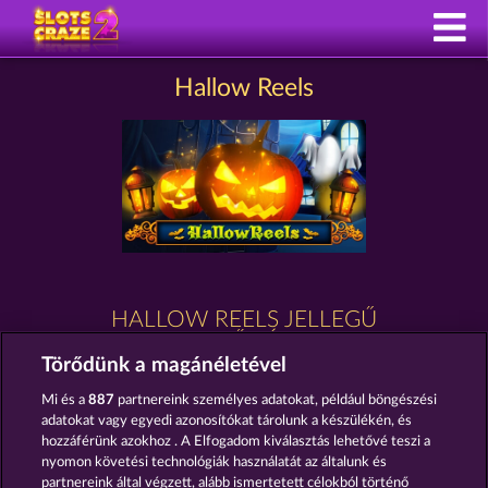
Hallow Reels
HALLOW REELS JELLEGŰ
NYERŐGÉPEK
Törődünk a magánéletével
Mi és a
887
partnereink személyes adatokat, például böngészési
adatokat vagy egyedi azonosítókat tárolunk a készülékén, és
hozzáférünk azokhoz . A Elfogadom kiválasztás lehetővé teszi a
nyomon követési technológiák használatát az általunk és
partnereink által végzett, alább ismertetett célokból történő