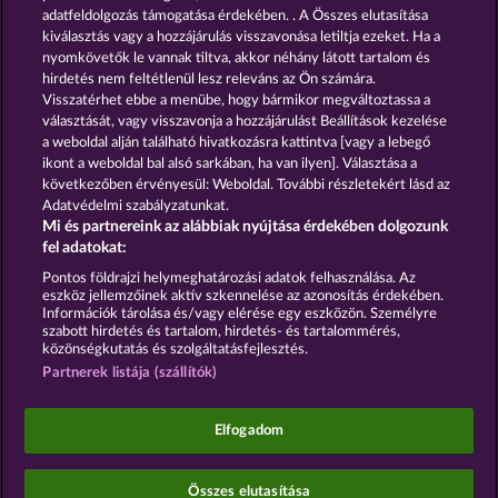
adatfeldolgozás támogatása érdekében. . A Összes elutasítása
SNEGUROCHKA
BEER PARTY
kiválasztás vagy a hozzájárulás visszavonása letiltja ezeket. Ha a
nyomkövetők le vannak tiltva, akkor néhány látott tartalom és
hirdetés nem feltétlenül lesz releváns az Ön számára.
Visszatérhet ebbe a menübe, hogy bármikor megváltoztassa a
Részvételi feltételek
választását, vagy visszavonja a hozzájárulást Beállítások kezelése
a weboldal alján található hivatkozásra kattintva [vagy a lebegő
Adatkezelési tájékoztató
Impresszum
ikont a weboldal bal alsó sarkában, ha van ilyen]. Választása a
következőben érvényesül: Weboldal. További részletekért lásd az
Adatvédelmi szabályzatunkat.
A cég
GYIK
Facebook
Mi és partnereink az alábbiak nyújtása érdekében dolgozunk
fel adatokat:
Visszavonási kérelem benyújtása
Pontos földrajzi helymeghatározási adatok felhasználása. Az
eszköz jellemzőinek aktív szkennelése az azonosítás érdekében.
Információk tárolása és/vagy elérése egy eszközön. Személyre
szabott hirdetés és tartalom, hirdetés- és tartalommérés,
közönségkutatás és szolgáltatásfejlesztés.
Partnerek listája (szállítók)
A közösségi kaszinójátékok kizárólag szórakoztatási
célt szolgálnak, és azok egyáltalán nem
befolyásolják, hogy a játékos a jövőben valódi
Elfogadom
pénzzel mennyire lesz sikeres a szerencsejáték
terén.
©2026 Whow Games GmbH
Összes elutasítása