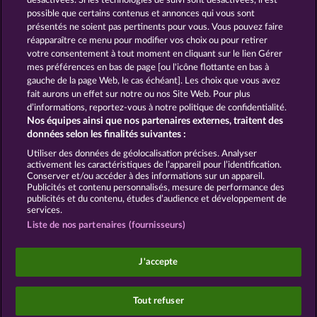
désactivées. Si les technologies de suivi sont désactivées, il est
possible que certains contenus et annonces qui vous sont
SNEGUROCHKA
BEER PARTY
présentés ne soient pas pertinents pour vous. Vous pouvez faire
réapparaître ce menu pour modifier vos choix ou pour retirer
votre consentement à tout moment en cliquant sur le lien Gérer
mes préférences en bas de page [ou l'icône flottante en bas à
CGU
Charte de confidentialité
gauche de la page Web, le cas échéant]. Les choix que vous avez
fait aurons un effet sur notre ou nos Site Web. Pour plus
Mentions légales
Société
FAQ
d’informations, reportez-vous à notre politique de confidentialité.
Nos équipes ainsi que nos partenaires externes, traitent des
Facebook
données selon les finalités suivantes :
Utiliser des données de géolocalisation précises. Analyser
Envoyer la demande de rétractation
activement les caractéristiques de l’appareil pour l’identification.
Conserver et/ou accéder à des informations sur un appareil.
Publicités et contenu personnalisés, mesure de performance des
publicités et du contenu, études d’audience et développement de
services.
Liste de nos partenaires (fournisseurs)
Les jeux de casino sociaux sont prévus uniquement
à des fins de divertissement et n'ont absolument
J'accepte
aucune influence sur vos résultats possibles lors de
jeux avec de l'argent réel.
©2026 Whow Games GmbH
Tout refuser