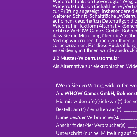
Widerrufsfunktion (bevorzugter Weg) Um
Widerrufsfunktion (Schaltfläche „Vertr
zur Prüfung angezeigt, insbesondere di
weiteren Schritt (Schaltfläche „Widerr
auf einem dauerhaften Datenträger; die
Widerruf in Textform Alternativ können 
richten: WHOW Games GmbH, Bohnenstr
dass Sie die Mitteilung über die Ausüb
Vertrag widerrufen, haben wir Ihnen al
zurückzuzahlen. Für diese Rückzahlung 
es sei denn, mit Ihnen wurde ausdrü
3.2 Muster-Widerrufsformular
Als Alternative zur elektronischen Wi
(Wenn Sie den Vertrag widerrufen woll
An: WHOW Games GmbH, Bohnenstra
Hiermit widerrufe(n) ich/wir (*) den v
Bestellt am (*) / erhalten am (*): ____
Name des/der Verbraucher(s): ________
Anschrift des/der Verbraucher(s): ____
Unterschrift (nur bei Mitteilung auf P