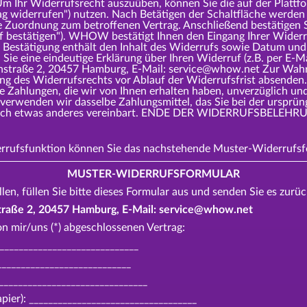
 Ihr Widerrufsrecht auszuüben, können Sie die auf der Plattfor
ag widerrufen") nutzen. Nach Betätigen der Schaltfläche werde
e Zuordnung zum betroffenen Vertrag. Anschließend bestätigen S
uf bestätigen"). WHOW bestätigt Ihnen den Eingang Ihrer Widerr
 Bestätigung enthält den Inhalt des Widerrufs sowie Datum und 
Sie eine eindeutige Erklärung über Ihren Widerruf (z.B. per E-Ma
aße 2, 20457 Hamburg, E-Mail: service@whow.net Zur Wahrung
ung des Widerrufsrechts vor Ablauf der Widerrufsfrist absende
le Zahlungen, die wir von Ihnen erhalten haben, unverzüglich un
verwenden wir dasselbe Zahlungsmittel, das Sie bei der ursprüng
cklich etwas anderes vereinbart. ENDE DER WIDERRUFSBELEH
derrufsfunktion können Sie das nachstehende Muster-Widerrufs
MUSTER-WIDERRUFSFORMULAR
en, füllen Sie bitte dieses Formular aus und senden Sie es zurüc
ße 2, 20457 Hamburg, E-Mail: service@whow.net
on mir/uns (*) abgeschlossenen Vertrag:
_______________________________
___________________________
_______________________________
apier): ___________________________________