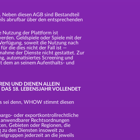
. Neben diesen AGB sind Bestandteil
eils abrufbar über den entsprechenden
ie Nutzung der Plattform ist
erden. Geldspiele oder Spiele mit der
 Verfügung, soweit die Nutzung nach
r die dies nicht der Fall ist —
hnahme der Dienste nicht gestattet. Zur
g, automatisiertes Screening und
mit dem an seinem Aufenthalts- und
REN) UND DIENEN ALLEIN
DAS 18. LEBENSJAHR VOLLENDET
 es sei denn, WHOW stimmt diesen
argo- oder exportkontrollrechtliche
nis anwendbarer Rechtsordnungen
ten, Gebieten oder Regionen, die
 zu den Diensten insoweit zu
elgruppen jederzeit an die jeweils