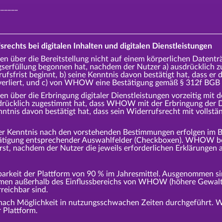
______
srechts bei digitalen Inhalten und digitalen Dienstleistungen
en über die Bereitstellung nicht auf einem körperlichen Datenträg
serfüllung begonnen hat, nachdem der Nutzer a) ausdrücklich
ufsfrist beginnt, b) seine Kenntnis davon bestätigt hat, dass e
 verliert, und c) von WHOW eine Bestätigung gemäß § 312f BGB 
en über die Erbringung digitaler Dienstleistungen vorzeitig mit 
sdrücklich zugestimmt hat, dass WHOW mit der Erbringung der Di
enntnis davon bestätigt hat, dass sein Widerrufsrecht mit voll
er Kenntnis nach den vorstehenden Bestimmungen erfolgen im B
tätigung entsprechender Auswahlfelder (Checkboxen). WHOW beg
erst, nachdem der Nutzer die jeweils erforderlichen Erklärungen
keit der Plattform von 90 % im Jahresmittel. Ausgenommen sin
emen außerhalb des Einflussbereichs von WHOW (höhere Gewalt,
reichbar sind.
nach Möglichkeit in nutzungsschwachen Zeiten durchgeführt.
 Plattform.