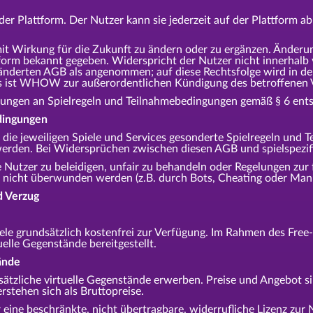
er Plattform. Der Nutzer kann sie jederzeit auf der Plattform a
t Wirkung für die Zukunft zu ändern oder zu ergänzen. Änder
tform bekannt gegeben. Widerspricht der Nutzer nicht innerhal
eänderten AGB als angenommen; auf diese Rechtsfolge wird in d
s ist WHOW zur außerordentlichen Kündigung des betroffenen Ve
derungen an Spielregeln und Teilnahmebedingungen gemäß § 6 ent
dingungen
die jeweiligen Spiele und Services gesonderte Spielregeln und
werden. Bei Widersprüchen zwischen diesen AGB und spielspezif
 Nutzer zu beleidigen, unfair zu behandeln oder Regelungen zur
nicht überwunden werden (z.B. durch Bots, Cheating oder Mani
d Verzug
ele grundsätzlich kostenfrei zur Verfügung. Im Rahmen des Fre
elle Gegenstände bereitgestellt.
ände
ätzliche virtuelle Gegenstände erwerben. Preise und Angebot si
rstehen sich als Bruttopreise.
eine beschränkte, nicht übertragbare, widerrufliche Lizenz zur