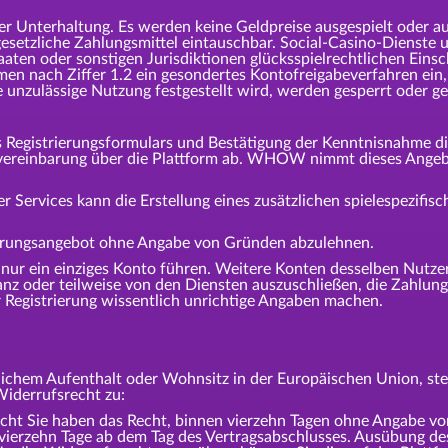
er Unterhaltung. Es werden keine Geldpreise ausgespielt oder a
esetzliche Zahlungsmittel eintauschbar. Social-Casino-Dienste 
aaten oder sonstigen Jurisdiktionen glücksspielrechtlichen Ei
n nach Ziffer 1.2 ein gesondertes Kontofreigabeverfahren ein,
ne unzulässige Nutzung festgestellt wird, werden gesperrt oder g
s Registrierungsformulars und Bestätigung der Kenntnisnahme d
zvereinbarung über die Plattform ab. WHOW nimmt dieses Angeb
r Services kann die Erstellung eines zusätzlichen spielespezifis
erungsangebot ohne Angabe von Gründen abzulehnen.
m nur ein einziges Konto führen. Weitere Konten desselben Nut
z oder teilweise von den Diensten auszuschließen, die Zahlunge
 Registrierung wissentlich unrichtige Angaben machen.
ichem Aufenthalt oder Wohnsitz in der Europäischen Union, steh
Widerrufsrecht zu:
ie haben das Recht, binnen vierzehn Tagen ohne Angabe von
 vierzehn Tage ab dem Tag des Vertragsabschlusses. Ausübung de