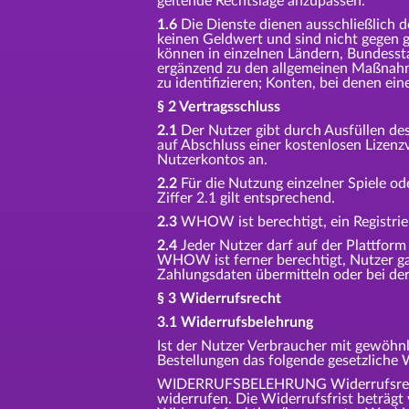
geltende Rechtslage anzupassen.
1.6
Die Dienste dienen ausschließlich d
keinen Geldwert und sind nicht gegen g
können in einzelnen Ländern, Bundesst
ergänzend zu den allgemeinen Maßnahme
zu identifizieren; Konten, bei denen ei
§ 2 Vertragsschluss
2.1
Der Nutzer gibt durch Ausfüllen de
auf Abschluss einer kostenlosen Lizen
Nutzerkontos an.
2.2
Für die Nutzung einzelner Spiele ode
Ziffer 2.1 gilt entsprechend.
2.3
WHOW ist berechtigt, ein Registri
2.4
Jeder Nutzer darf auf der Plattfor
WHOW ist ferner berechtigt, Nutzer gan
Zahlungsdaten übermitteln oder bei der
§ 3 Widerrufsrecht
3.1 Widerrufsbelehrung
Ist der Nutzer Verbraucher mit gewöhnl
Bestellungen das folgende gesetzliche 
WIDERRUFSBELEHRUNG Widerrufsrecht S
widerrufen. Die Widerrufsfrist beträgt