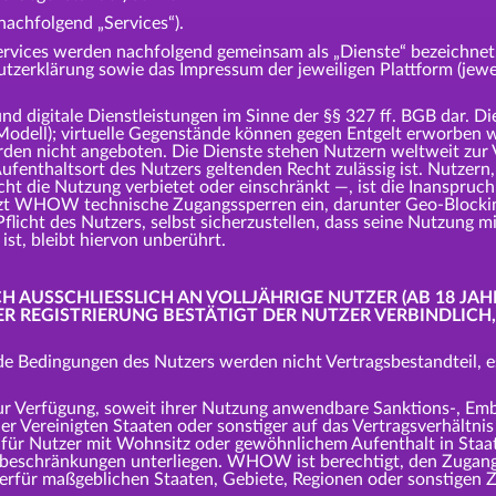
achfolgend „Services“).
Services werden nachfolgend gemeinsam als „Dienste“ bezeichnet
utzerklärung sowie das Impressum der jeweiligen Plattform (jew
 und digitale Dienstleistungen im Sinne der §§ 327 ff. BGB dar. D
-Modell); virtuelle Gegenstände können gegen Entgelt erworben w
rden nicht angeboten. Die Dienste stehen Nutzern weltweit zur
thaltsort des Nutzers geltenden Recht zulässig ist. Nutzern, fü
cht die Nutzung verbietet oder einschränkt —, ist die Inanspruc
zt WHOW technische Zugangssperren ein, darunter Geo-Blockin
flicht des Nutzers, selbst sicherzustellen, dass seine Nutzung 
st, bleibt hiervon unberührt.
CH AUSSCHLIESSLICH AN VOLLJÄHRIGE NUTZER (AB 18 JAH
 REGISTRIERUNG BESTÄTIGT DER NUTZER VERBINDLICH, 
 Bedingungen des Nutzers werden nicht Vertragsbestandteil,
ur Verfügung, soweit ihrer Nutzung anwendbare Sanktions-, Emb
der Vereinigten Staaten oder sonstiger auf das Vertragsverhält
 für Nutzer mit Wohnsitz oder gewöhnlichem Aufenthalt in Staa
beschränkungen unterliegen. WHOW ist berechtigt, den Zugang
erfür maßgeblichen Staaten, Gebiete, Regionen oder sonstigen Zi