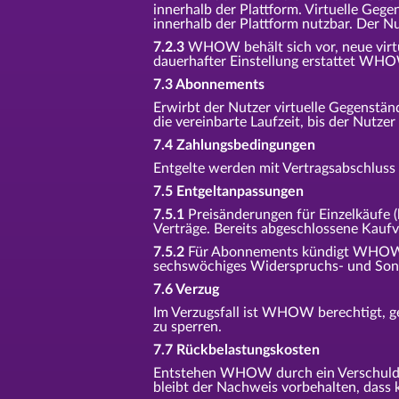
innerhalb der Plattform. Virtuelle Ge
innerhalb der Plattform nutzbar. Der N
7.2.3
WHOW behält sich vor, neue virtue
dauerhafter Einstellung erstattet WHOW
7.3 Abonnements
Erwirbt der Nutzer virtuelle Gegenstä
die vereinbarte Laufzeit, bis der Nutze
7.4 Zahlungsbedingungen
Entgelte werden mit Vertragsabschluss f
7.5 Entgeltanpassungen
7.5.1
Preisänderungen für Einzelkäufe 
Verträge. Bereits abgeschlossene Kauf
7.5.2
Für Abonnements kündigt WHOW En
sechswöchiges Widerspruchs- und Sond
7.6 Verzug
Im Verzugsfall ist WHOW berechtigt, g
zu sperren.
7.7 Rückbelastungskosten
Entstehen WHOW durch ein Verschulden
bleibt der Nachweis vorbehalten, dass k