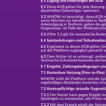
§ 5 Zugang und Änderungen der AGB
5.1
Diese AGB gelten für jede Nutzung d
dauerhaften Datenträger speichern.
5.2
WHOW ist berechtigt, diese AGB mi
sechs Wochen vor Inkrafttreten in Tex
Ankündigung in Textform, gelten die g
hingewiesen. Im Falle des Widerspruch
5.3
Ziffer 5.2 gilt für wesentliche Än
§ 6 Spielanleitungen und Teilnahmebe
6.1
Ergänzend zu diesen AGB gelten für 
auf der Plattform zugänglich gemacht 
6.2
Dem Nutzer ist es untersagt, andere
Technische Schutzmechanismen dürfen 
§ 7 Entgelte, Zahlungsbedingungen un
7.1 Kostenlose Nutzung (Free-to-Play)
WHOW stellt die Plattform und die Spi
regelmäßigen Abständen kostenlos virtu
7.2 Kostenpflichtige virtuelle Gegenst
7.2.1
Der Nutzer kann gegen Entgelt zus
Spielregeln zu entnehmen; alle Preise ve
7.2.2
Mit dem Erwerb erhält der Nutzer 