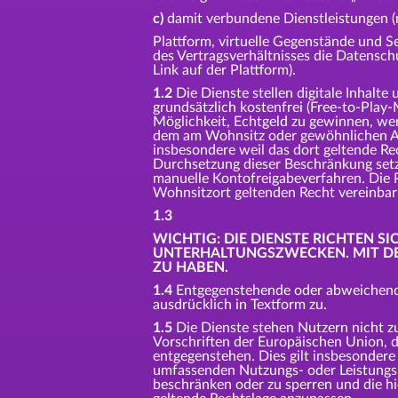
c)
damit verbundene Dienstleistungen (n
Plattform, virtuelle Gegenstände und 
des Vertragsverhältnisses die Datensch
Link auf der Plattform).
1.2
Die Dienste stellen digitale Inhalte
grundsätzlich kostenfrei (Free-to-Play
Möglichkeit, Echtgeld zu gewinnen, we
dem am Wohnsitz oder gewöhnlichen Aufen
insbesondere weil das dort geltende Re
Durchsetzung dieser Beschränkung set
manuelle Kontofreigabeverfahren. Die P
Wohnsitzort geltenden Recht vereinbar i
1.3
WICHTIG: DIE DIENSTE RICHTEN SI
UNTERHALTUNGSZWECKEN. MIT DER
ZU HABEN.
1.4
Entgegenstehende oder abweichende
ausdrücklich in Textform zu.
1.5
Die Dienste stehen Nutzern nicht z
Vorschriften der Europäischen Union, 
entgegenstehen. Dies gilt insbesondere
umfassenden Nutzungs- oder Leistungs
beschränken oder zu sperren und die hi