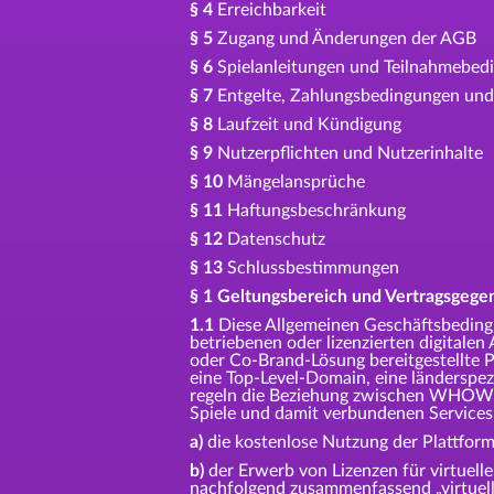
§ 4
Erreichbarkeit
§ 5
Zugang und Änderungen der AGB
§ 6
Spielanleitungen und Teilnahmebed
§ 7
Entgelte, Zahlungsbedingungen und
§ 8
Laufzeit und Kündigung
§ 9
Nutzerpflichten und Nutzerinhalte
§ 10
Mängelansprüche
§ 11
Haftungsbeschränkung
§ 12
Datenschutz
§ 13
Schlussbestimmungen
§ 1 Geltungsbereich und Vertragsgege
1.1
Diese Allgemeinen Geschäftsbedi
betriebenen oder lizenzierten digitale
oder Co-Brand-Lösung bereitgestellte P
eine Top-Level-Domain, eine länderspez
regeln die Beziehung zwischen WHOW un
Spiele und damit verbundenen Services
a)
die kostenlose Nutzung der Plattform
b)
der Erwerb von Lizenzen für virtuelle
nachfolgend zusammenfassend „virtuel