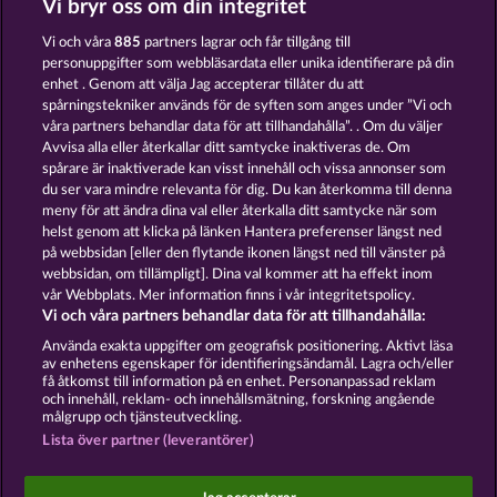
Vi bryr oss om din integritet
TOWER OF POWER
WILD RUBIES
Vi och våra
885
partners lagrar och får tillgång till
personuppgifter som webbläsardata eller unika identifierare på din
enhet . Genom att välja Jag accepterar tillåter du att
spårningstekniker används för de syften som anges under ”Vi och
våra partners behandlar data för att tillhandahålla”. . Om du väljer
Avvisa alla eller återkallar ditt samtycke inaktiveras de. Om
spårare är inaktiverade kan visst innehåll och vissa annonser som
40 SEVENS
MALLORCA WILDS
du ser vara mindre relevanta för dig. Du kan återkomma till denna
meny för att ändra dina val eller återkalla ditt samtycke när som
helst genom att klicka på länken Hantera preferenser längst ned
Användarvillkor
Sekretesspolicy
Avtryck
på webbsidan [eller den flytande ikonen längst ned till vänster på
webbsidan, om tillämpligt]. Dina val kommer att ha effekt inom
vår Webbplats. Mer information finns i vår integritetspolicy.
Om Företaget
FAQ
Facebook
Vi och våra partners behandlar data för att tillhandahålla:
Skicka in en begäran om att ångra köpet
Använda exakta uppgifter om geografisk positionering. Aktivt läsa
av enhetens egenskaper för identifieringsändamål. Lagra och/eller
få åtkomst till information på en enhet. Personanpassad reklam
och innehåll, reklam- och innehållsmätning, forskning angående
målgrupp och tjänsteutveckling.
Lista över partner (leverantörer)
Sociala casinospel är endast avsedda för
underhållningsändamål och har absolut inget