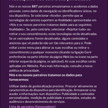
MALLORCA WILDS
WILD RUBIES
Nós e os nossos
887
parceiros armazenamos e acedemos a dados
pessoais, como dados de navegação ou identificadores únicos, no
seu dispositivo. Se selecionar «Aceito», permite que as
tecnologias de rastreio suportem as finalidades apresentadas em
«Nós e os nossos parceiros tratamos dados para as seguintes
finalidades». Se, pelo contrário, selecionar «Rejeitar tudo» ou
retirar o seu consentimento, estas tecnologias serão desativadas.
FANCY FRUITS
40 THIEVES
Se os rastreadores forem desativados, alguns conteúdos e
anúncios que vê poderão não ser tão relevantes para si. Pode
voltar a este menu para alterar as suas escolhas ou retirar o
consentimento a qualquer momento clicando na ligação Gerir
Termos e Condições
preferências na parte inferior da página Web (ou no ícone na parte
inferior esquerda da página, se aplicável). As suas escolhas serão
Declaração de Privacidade
Marca
aplicadas em Website. Para mais informação, consulte a nossa
política de privacidade.
Nós e os nossos parceiros tratamos os dados para
Empresa
Perguntas frequentes
Facebook
fornecermos:
Enviar pedido de rescisão
Utilizar dados de geolocalização precisos. Procurar ativamente as
características do dispositivo para identificação. Armazenar e/ou
aceder a informações num dispositivo. Publicidade e conteúdos
personalizados, medição de publicidade e conteúdos, estudos de
audiência e desenvolvimento de serviços.
Lista de parceiros (fornecedores)