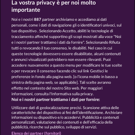
La vostra privacy è per noi molto
MALLORCA WILDS
FRUIT MANIA RHFP
importante
Noi e i nostri
887
partner archiviamo e accediamo ai dati
personali, come i dati di navigazione gli o identificatori univoci, sul
tuo dispositivo . Selezionando Accetto, abiliti le tecnologie di
tracciamento affinché supportino gli scopi mostrati alla voce "Noi
e i nostri partner trattiamo i dati da fornire". Selezionando Rifiuta
BACK TO THE FRUITS
FROOTY TROUPE SUN SPLASH
tutti o revocando il tuo consenso, le disabiliti. Nel caso in cui
queste tecnologie dovessero essere disabilitate, alcuni contenuti
e annunci visualizzati potrebbero non essere rilevanti. Puoi
accedere nuovamente a questo menu per modificare le tue scelte
Termini e condizioni
o per revocare il consenso facendo clic sul link Gestisci le
preferenze in fondo alla pagina web. [o l'icona mobile in basso a
Informativa sulla privacy
Note legali
sinistra della pagina web, se applicabile]. Tali scelte avranno
effetto nel contesto del nostro Sito web. Per maggiori
Società
FAQ
Facebook
informazioni, consulta l'Informativa sulla privacy.
Noi e i nostri partner trattiamo i dati per fornire:
Invia richiesta di recesso
Utilizzare dati di geolocalizzazione precisi. Scansione attiva delle
caratteristiche del dispositivo ai fini dell’identificazione. Archiviare
informazioni su dispositivo e/o accedervi. Pubblicità e contenuti
personalizzati, valutazione dei contenuti e dell’efficacia della
pubblicità, ricerche sul pubblico, sviluppo di servizi.
Elenco dei partner (fornitori)