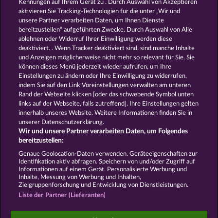
Kennungen auf Ihrem Gerät zu . Durch Auswahl von Akzeptieren
aktivieren Sie Tracking-Technologien für die unter „Wir und
PIGGY KINGS
EGYPTIAN MOON
unsere Partner verarbeiten Daten, um Ihnen Dienste
bereitzustellen“ aufgeführten Zwecke. Durch Auswahl von Alle
ablehnen oder Widerruf Ihrer Einwilligung werden diese
deaktiviert. . Wenn Tracker deaktiviert sind, sind manche Inhalte
und Anzeigen möglicherweise nicht mehr so ​​relevant für Sie. Sie
können dieses Menü jederzeit wieder aufrufen, um Ihre
Einstellungen zu ändern oder Ihre Einwilligung zu widerrufen,
SIMPLY THE BEST
EGGCITING FRUITS - HOLD & SPIN
indem Sie auf den Link Voreinstellungen verwalten am unteren
Rand der Webseite klicken [oder das schwebende Symbol unten
links auf der Webseite, falls zutreffend]. Ihre Einstellungen gelten
innerhalb unseres Website. Weitere Informationen finden Sie in
AGB
Datenschutz
Impressum
unserer Datenschutzerklärung.
Wir und unsere Partner verarbeiten Daten, um Folgendes
Unternehmensseite
FAQ
Facebook
bereitzustellen:
Genaue Geolocation-Daten verwenden. Geräteeigenschaften zur
Identifikation aktiv abfragen. Speichern von und/oder Zugriff auf
Widerruf einreichen
Informationen auf einem Gerät. Personalisierte Werbung und
Inhalte, Messung von Werbung und Inhalten,
Zielgruppenforschung und Entwicklung von Dienstleistungen.
Liste der Partner (Lieferanten)