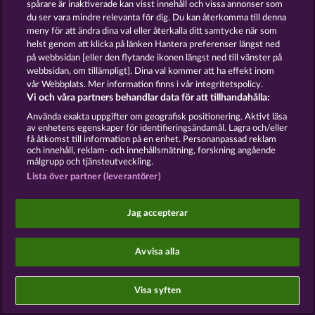
spårare är inaktiverade kan visst innehåll och vissa annonser som
du ser vara mindre relevanta för dig. Du kan återkomma till denna
Sociala casinospel är endast avsedda för
meny för att ändra dina val eller återkalla ditt samtycke när som
underhållningsändamål och har absolut inget
helst genom att klicka på länken Hantera preferenser längst ned
inflytande på eventuell framtida framgång i spel
med riktiga pengar.
på webbsidan [eller den flytande ikonen längst ned till vänster på
©2026 Whow Games GmbH
webbsidan, om tillämpligt]. Dina val kommer att ha effekt inom
vår Webbplats. Mer information finns i vår integritetspolicy.
Vi och våra partners behandlar data för att tillhandahålla:
Använda exakta uppgifter om geografisk positionering. Aktivt läsa
av enhetens egenskaper för identifieringsändamål. Lagra och/eller
få åtkomst till information på en enhet. Personanpassad reklam
och innehåll, reklam- och innehållsmätning, forskning angående
målgrupp och tjänsteutveckling.
Lista över partner (leverantörer)
Jag accepterar
Avvisa alla
Visa syften