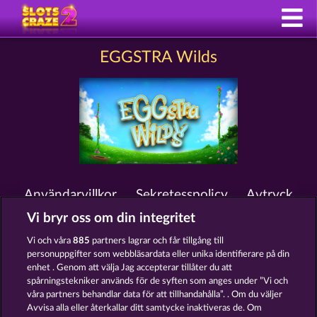
EGGSTRA Wilds
Användarvillkor
Sekretesspolicy
Avtryck
Vi bryr oss om din integritet
Om Företaget
FAQ
Facebook
Vi och våra
885
partners lagrar och får tillgång till
personuppgifter som webbläsardata eller unika identifierare på din
Skicka in en begäran om att ångra köpet
enhet . Genom att välja Jag accepterar tillåter du att
spårningstekniker används för de syften som anges under ”Vi och
våra partners behandlar data för att tillhandahålla”. . Om du väljer
Avvisa alla eller återkallar ditt samtycke inaktiveras de. Om