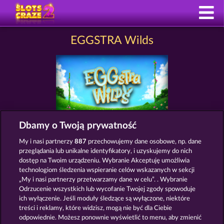
EGGSTRA Wilds
Dbamy o Twoją prywatność
Zasady i warunki
Polityka prywatności
My i nasi partnerzy
887
przechowujemy dane osobowe, np. dane
przeglądania lub unikalne identyfikatory, i uzyskujemy do nich
Nota prawna
Firma
FAQ
Facebook
dostęp na Twoim urządzeniu. Wybranie Akceptuję umożliwia
technologiom śledzenia wspieranie celów wskazanych w sekcji
„My i nasi partnerzy przetwarzamy dane w celu”. . Wybranie
Prześlij wniosek o wypłatę
Odrzucenie wszystkich lub wycofanie Twojej zgody spowoduje
ich wyłączenie. Jeśli moduły śledzące są wyłączone, niektóre
treści i reklamy, które widzisz, mogą nie być dla Ciebie
odpowiednie. Możesz ponownie wyświetlić to menu, aby zmienić