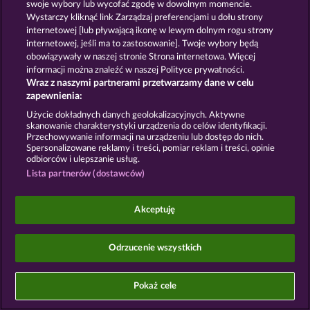
swoje wybory lub wycofać zgodę w dowolnym momencie.
Wystarczy kliknąć link Zarządzaj preferencjami u dołu strony
Gry społecznościowe mają przeznaczenie czysto
internetowej [lub pływającą ikonę w lewym dolnym rogu strony
rozrywkowe i nie mają absolutnie żadnego wpływu
internetowej, jeśli ma to zastosowanie]. Twoje wybory będą
na przyszłe powodzenie w grze o prawdziwe
pieniądze.
obowiązywały w naszej stronie Strona internetowa. Więcej
©2026 Whow Games GmbH
informacji można znaleźć w naszej Polityce prywatności.
Wraz z naszymi partnerami przetwarzamy dane w celu
zapewnienia:
Użycie dokładnych danych geolokalizacyjnych. Aktywne
skanowanie charakterystyki urządzenia do celów identyfikacji.
Przechowywanie informacji na urządzeniu lub dostęp do nich.
Spersonalizowane reklamy i treści, pomiar reklam i treści, opinie
odbiorców i ulepszanie usług.
Lista partnerów (dostawców)
Akceptuję
Odrzucenie wszystkich
Pokaż cele