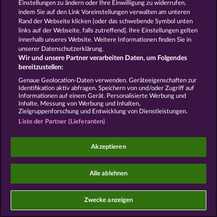
Einstellungen zu ändern oder Ihre Einwilligung zu widerrufen,
indem Sie auf den Link Voreinstellungen verwalten am unteren
Social Casino Spiele dienen der reinen Unterhaltung
Rand der Webseite klicken [oder das schwebende Symbol unten
und haben keinen Einfluss auf mögliche künftige
links auf der Webseite, falls zutreffend]. Ihre Einstellungen gelten
Erfolge bei Glücksspielen mit Geldeinsatz.
©2026 Whow Games GmbH
innerhalb unseres Website. Weitere Informationen finden Sie in
unserer Datenschutzerklärung.
Wir und unsere Partner verarbeiten Daten, um Folgendes
bereitzustellen:
Genaue Geolocation-Daten verwenden. Geräteeigenschaften zur
Identifikation aktiv abfragen. Speichern von und/oder Zugriff auf
Informationen auf einem Gerät. Personalisierte Werbung und
Inhalte, Messung von Werbung und Inhalten,
Zielgruppenforschung und Entwicklung von Dienstleistungen.
Liste der Partner (Lieferanten)
Akzeptieren
Alle ablehnen
Zwecke anzeigen