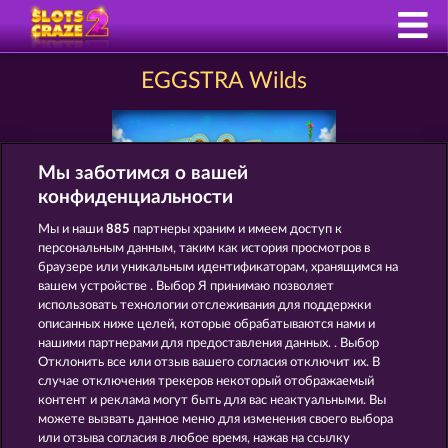
EGGSTRA Wilds
Мы заботимся о вашей
конфиденциальности
Мы и наши
885
партнеры храним и имеем доступ к
персональным данным, таким как история просмотров в
браузере или уникальным идентификаторам, хранящимся на
Правила
КОНФИДЕНЦИАЛЬНОСТЬ
вашем устройстве . Выбор Я принимаю позволяет
использовать технологии отслеживания для поддержки
О компании
Компания
ЧаВо
описанных ниже целей, которые обрабатываются нами и
нашими партнерами для предоставления данных. . Выбор
Отклонить все или отзыв вашего согласия отключит их. В
Facebook
случае отключения трекеров некоторый отображаемый
контент и реклама могут быть для вас неактуальными. Вы
Отправить Запрос об Отказе
можете вызвать данное меню для изменения своего выбора
или отзыва согласия в любое время, нажав на ссылку