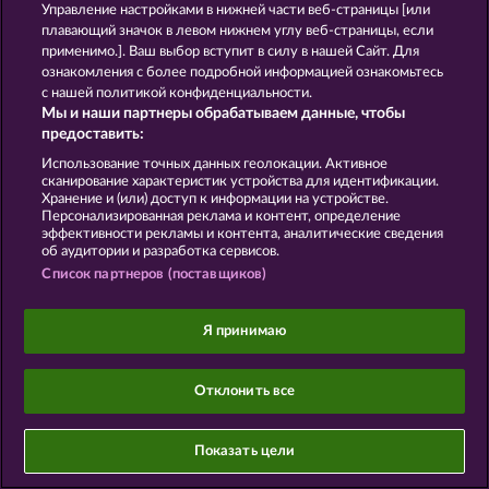
Управление настройками в нижней части веб-страницы [или
плавающий значок в левом нижнем углу веб-страницы, если
применимо.]. Ваш выбор вступит в силу в нашей Сайт. Для
ознакомления с более подробной информацией ознакомьтесь
Данный портал предназначен исключительно
с нашей политикой конфиденциальности.
для развлекательных целей и абсолютно не
Мы и наши партнеры обрабатываем данные, чтобы
влияет на потенциальный успех при игре на
предоставить:
реальные деньги.
©2026 Whow Games GmbH
Использование точных данных геолокации. Активное
сканирование характеристик устройства для идентификации.
Хранение и (или) доступ к информации на устройстве.
Персонализированная реклама и контент, определение
эффективности рекламы и контента, аналитические сведения
об аудитории и разработка сервисов.
Список партнеров (поставщиков)
Я принимаю
Отклонить все
Показать цели