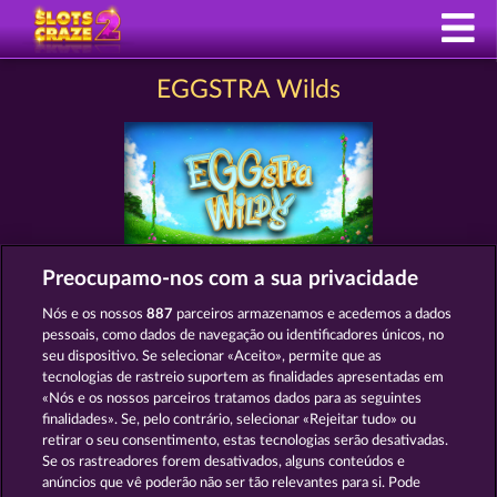
EGGSTRA Wilds
Preocupamo-nos com a sua privacidade
Termos e Condições
Nós e os nossos
887
parceiros armazenamos e acedemos a dados
pessoais, como dados de navegação ou identificadores únicos, no
Declaração de Privacidade
Marca
seu dispositivo. Se selecionar «Aceito», permite que as
tecnologias de rastreio suportem as finalidades apresentadas em
«Nós e os nossos parceiros tratamos dados para as seguintes
Empresa
Perguntas frequentes
Facebook
finalidades». Se, pelo contrário, selecionar «Rejeitar tudo» ou
retirar o seu consentimento, estas tecnologias serão desativadas.
Enviar pedido de rescisão
Se os rastreadores forem desativados, alguns conteúdos e
anúncios que vê poderão não ser tão relevantes para si. Pode