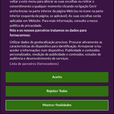
voltar a este menu para alterar as suas escolhas ou retirar o
consentimento a qualquer momento clicando na ligação Gerir
preferências na parte inferior da página Web (ou no ícone na parte
inferior esquerda da página, se aplicável). As suas escolhas serão
Os jogos do Casino social destinam-se apenas a fins
aplicadas em Website. Para mais informação, consulte a nossa
de entretenimento e não têm qualquer influência
política de privacidade.
em qualquer possível sucesso futuro ao jogar com
Nós e os nossos parceiros tratamos os dados para
dinheiro real.
fornecermos:
©2026 Whow Games GmbH
Utilizar dados de geolocalização precisos. Procurar ativamente as
características do dispositivo para identificação. Armazenar e/ou
aceder a informações num dispositivo. Publicidade e conteúdos
personalizados, medição de publicidade e conteúdos, estudos de
audiência e desenvolvimento de serviços.
Lista de parceiros (fornecedores)
Aceito
Rejeitar Todos
Mostrar finalidades