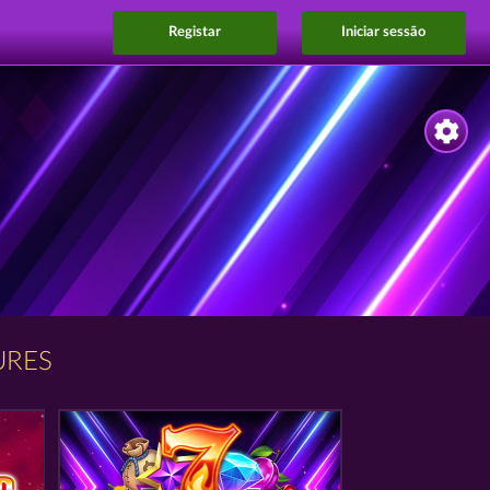
Registar
Iniciar sessão
URES