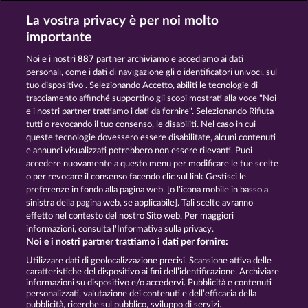
La vostra privacy è per noi molto
SUPER DUPER CHERRY
STICKY DIAMONDS
importante
Noi e i nostri
887
partner archiviamo e accediamo ai dati
personali, come i dati di navigazione gli o identificatori univoci, sul
tuo dispositivo . Selezionando Accetto, abiliti le tecnologie di
tracciamento affinché supportino gli scopi mostrati alla voce "Noi
e i nostri partner trattiamo i dati da fornire". Selezionando Rifiuta
FANCY FRUITS ROAR
MIGHTY 40
tutti o revocando il tuo consenso, le disabiliti. Nel caso in cui
queste tecnologie dovessero essere disabilitate, alcuni contenuti
e annunci visualizzati potrebbero non essere rilevanti. Puoi
accedere nuovamente a questo menu per modificare le tue scelte
Termini e condizioni
o per revocare il consenso facendo clic sul link Gestisci le
preferenze in fondo alla pagina web. [o l'icona mobile in basso a
Informativa sulla privacy
Note legali
sinistra della pagina web, se applicabile]. Tali scelte avranno
effetto nel contesto del nostro Sito web. Per maggiori
Società
FAQ
Facebook
informazioni, consulta l'Informativa sulla privacy.
Noi e i nostri partner trattiamo i dati per fornire:
Invia richiesta di recesso
Utilizzare dati di geolocalizzazione precisi. Scansione attiva delle
caratteristiche del dispositivo ai fini dell’identificazione. Archiviare
informazioni su dispositivo e/o accedervi. Pubblicità e contenuti
personalizzati, valutazione dei contenuti e dell’efficacia della
pubblicità, ricerche sul pubblico, sviluppo di servizi.